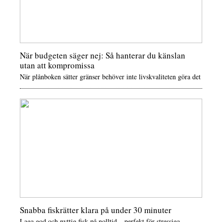
När budgeten säger nej: Så hanterar du känslan
utan att kompromissa
När plånboken sätter gränser behöver inte livskvaliteten göra det
Snabba fiskrätter klara på under 30 minuter
Laga god och nyttig fisk på nolltid – perfekt för stressiga