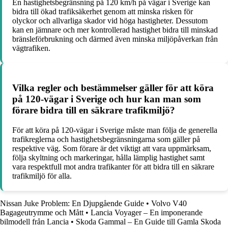
En hastighetsbegränsning på 120 km/h på vägar i Sverige kan
bidra till ökad trafiksäkerhet genom att minska risken för
olyckor och allvarliga skador vid höga hastigheter. Dessutom
kan en jämnare och mer kontrollerad hastighet bidra till minskad
bränsleförbrukning och därmed även minska miljöpåverkan från
vägtrafiken.
Vilka regler och bestämmelser gäller för att köra
på 120-vägar i Sverige och hur kan man som
förare bidra till en säkrare trafikmiljö?
För att köra på 120-vägar i Sverige måste man följa de generella
trafikreglerna och hastighetsbegränsningarna som gäller på
respektive väg. Som förare är det viktigt att vara uppmärksam,
följa skyltning och markeringar, hålla lämplig hastighet samt
vara respektfull mot andra trafikanter för att bidra till en säkrare
trafikmiljö för alla.
Nissan Juke Problem: En Djupgående Guide
•
Volvo V40
Bagageutrymme och Mått
•
Lancia Voyager – En imponerande
bilmodell från Lancia
•
Skoda Gammal – En Guide till Gamla Skoda