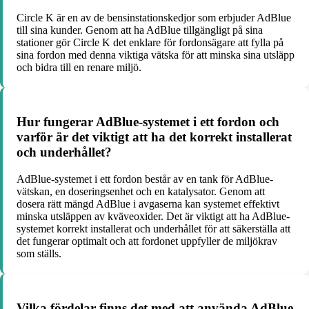
Circle K är en av de bensinstationskedjor som erbjuder AdBlue
till sina kunder. Genom att ha AdBlue tillgängligt på sina
stationer gör Circle K det enklare för fordonsägare att fylla på
sina fordon med denna viktiga vätska för att minska sina utsläpp
och bidra till en renare miljö.
Hur fungerar AdBlue-systemet i ett fordon och
varför är det viktigt att ha det korrekt installerat
och underhållet?
AdBlue-systemet i ett fordon består av en tank för AdBlue-
vätskan, en doseringsenhet och en katalysator. Genom att
dosera rätt mängd AdBlue i avgaserna kan systemet effektivt
minska utsläppen av kväveoxider. Det är viktigt att ha AdBlue-
systemet korrekt installerat och underhållet för att säkerställa att
det fungerar optimalt och att fordonet uppfyller de miljökrav
som ställs.
Vilka fördelar finns det med att använda AdBlue