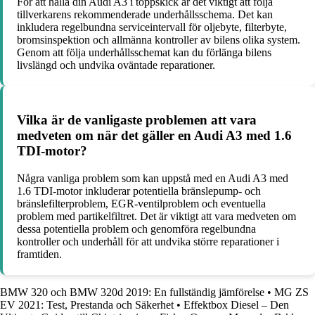
För att hålla din Audi A3 i toppskick är det viktigt att följa
tillverkarens rekommenderade underhållsschema. Det kan
inkludera regelbundna serviceintervall för oljebyte, filterbyte,
bromsinspektion och allmänna kontroller av bilens olika system.
Genom att följa underhållsschemat kan du förlänga bilens
livslängd och undvika oväntade reparationer.
Vilka är de vanligaste problemen att vara
medveten om när det gäller en Audi A3 med 1.6
TDI-motor?
Några vanliga problem som kan uppstå med en Audi A3 med
1.6 TDI-motor inkluderar potentiella bränslepump- och
bränslefilterproblem, EGR-ventilproblem och eventuella
problem med partikelfiltret. Det är viktigt att vara medveten om
dessa potentiella problem och genomföra regelbundna
kontroller och underhåll för att undvika större reparationer i
framtiden.
BMW 320 och BMW 320d 2019: En fullständig jämförelse
•
MG ZS
EV 2021: Test, Prestanda och Säkerhet
•
Effektbox Diesel – Den