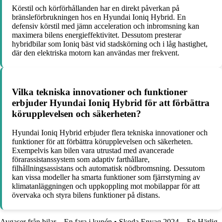
Körstil och körförhållanden har en direkt påverkan på
bränsleförbrukningen hos en Hyundai Ioniq Hybrid. En
defensiv körstil med jämn acceleration och inbromsning kan
maximera bilens energieffektivitet. Dessutom presterar
hybridbilar som Ioniq bäst vid stadskörning och i låg hastighet,
där den elektriska motorn kan användas mer frekvent.
Vilka tekniska innovationer och funktioner
erbjuder Hyundai Ioniq Hybrid för att förbättra
körupplevelsen och säkerheten?
Hyundai Ioniq Hybrid erbjuder flera tekniska innovationer och
funktioner för att förbättra körupplevelsen och säkerheten.
Exempelvis kan bilen vara utrustad med avancerade
förarassistanssystem som adaptiv farthållare,
filhållningsassistans och automatisk nödbromsning. Dessutom
kan vissa modeller ha smarta funktioner som fjärrstyrning av
klimatanläggningen och uppkoppling mot mobilappar för att
övervaka och styra bilens funktioner på distans.
Avgaser från bilar – En fara i kupén
•
Skoda Enyaq 2024 – En Härlig