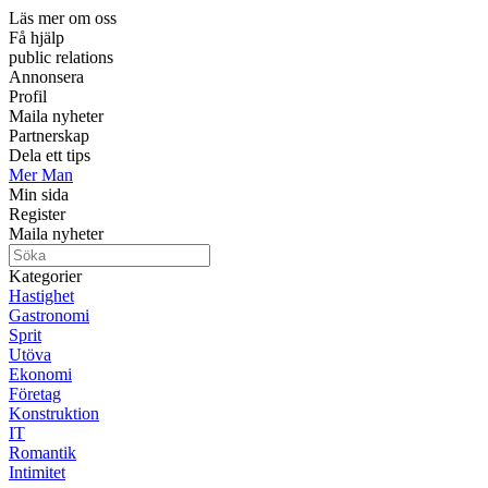
Läs mer om oss
Få hjälp
public relations
Annonsera
Profil
Maila nyheter
Partnerskap
Dela ett tips
Mer Man
Min sida
Register
Maila nyheter
Kategorier
Hastighet
Gastronomi
Sprit
Utöva
Ekonomi
Företag
Konstruktion
IT
Romantik
Intimitet