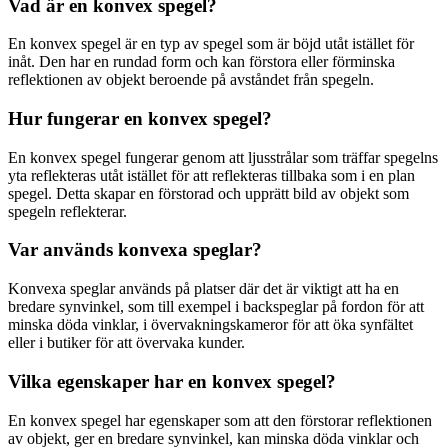
Vad är en konvex spegel?
En konvex spegel är en typ av spegel som är böjd utåt istället för
inåt. Den har en rundad form och kan förstora eller förminska
reflektionen av objekt beroende på avståndet från spegeln.
Hur fungerar en konvex spegel?
En konvex spegel fungerar genom att ljusstrålar som träffar spegelns
yta reflekteras utåt istället för att reflekteras tillbaka som i en plan
spegel. Detta skapar en förstorad och upprätt bild av objekt som
spegeln reflekterar.
Var används konvexa speglar?
Konvexa speglar används på platser där det är viktigt att ha en
bredare synvinkel, som till exempel i backspeglar på fordon för att
minska döda vinklar, i övervakningskameror för att öka synfältet
eller i butiker för att övervaka kunder.
Vilka egenskaper har en konvex spegel?
En konvex spegel har egenskaper som att den förstorar reflektionen
av objekt, ger en bredare synvinkel, kan minska döda vinklar och