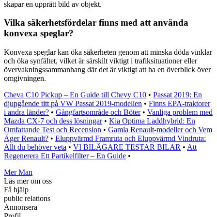
skapar en upprätt bild av objekt.
Vilka säkerhetsfördelar finns med att använda
konvexa speglar?
Konvexa speglar kan öka säkerheten genom att minska döda vinklar
och öka synfältet, vilket är särskilt viktigt i trafiksituationer eller
övervakningssammanhang där det är viktigt att ha en överblick över
omgivningen.
Cheva C10 Pickup – En Guide till Chevy C10
•
Passat 2019: En
djupgående titt på VW Passat 2019-modellen
•
Finns EPA-traktorer
i andra länder?
•
Gångfartsområde och Böter
•
Vanliga problem med
Mazda CX-7 och dess lösningar
•
Kia Optima Laddhybrid: En
Omfattande Test och Recension
•
Gamla Renault-modeller och Vem
Äger Renault?
•
Eluppvärmd Framruta och Eluppvärmd Vindruta:
Allt du behöver veta
•
VI BILÄGARE TESTAR BILAR
•
Att
Regenerera Ett Partikelfilter – En Guide
•
Mer Man
Läs mer om oss
Få hjälp
public relations
Annonsera
Profil