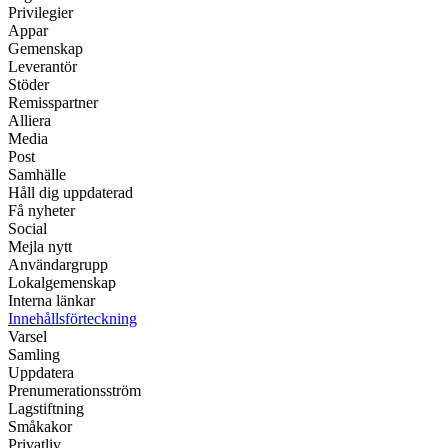
Privilegier
Appar
Gemenskap
Leverantör
Stöder
Remisspartner
Alliera
Media
Post
Samhälle
Håll dig uppdaterad
Få nyheter
Social
Mejla nytt
Användargrupp
Lokalgemenskap
Interna länkar
Innehållsförteckning
Varsel
Samling
Uppdatera
Prenumerationsström
Lagstiftning
Småkakor
Privatliv