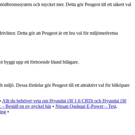
a nödbromssystem och mycket mer. Detta gör Peugeot till ett säkert val
rivlinor. Detta gör att Peugeot är ett bra val för miljömedvetna
ot byggt upp ett förtroende bland bilägare.
iljö. Dessa fördelar gör Peugeot till ett attraktivt val för bilköpare
•
Allt du behöver veta om Hyundai i30 1.6 CRDi och Hyundai i30
k – Beställ en ny nyckel här
•
Nissan Qashqai E-Power – Test,
ing
•