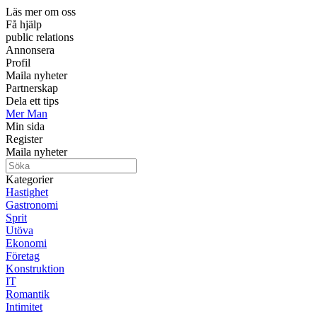
Läs mer om oss
Få hjälp
public relations
Annonsera
Profil
Maila nyheter
Partnerskap
Dela ett tips
Mer Man
Min sida
Register
Maila nyheter
Kategorier
Hastighet
Gastronomi
Sprit
Utöva
Ekonomi
Företag
Konstruktion
IT
Romantik
Intimitet