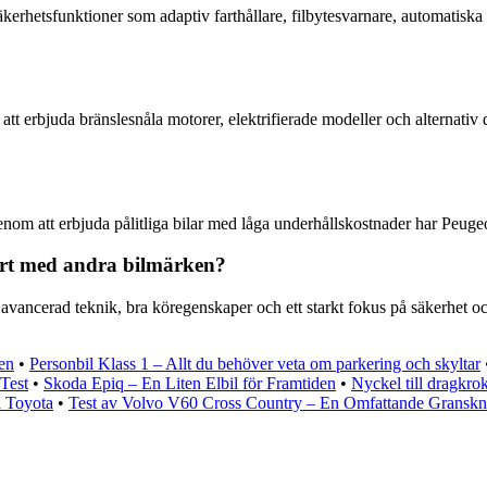
äkerhetsfunktioner som adaptiv farthållare, filbytesvarnare, automatisk
att erbjuda bränslesnåla motorer, elektrifierade modeller och alternativ d
Genom att erbjuda pålitliga bilar med låga underhållskostnader har Peuge
fört med andra bilmärken?
ancerad teknik, bra köregenskaper och ett starkt fokus på säkerhet och m
en
•
Personbil Klass 1 – Allt du behöver veta om parkering och skyltar
Test
•
Skoda Epiq – En Liten Elbil för Framtiden
•
Nyckel till dragkro
l Toyota
•
Test av Volvo V60 Cross Country – En Omfattande Granskn