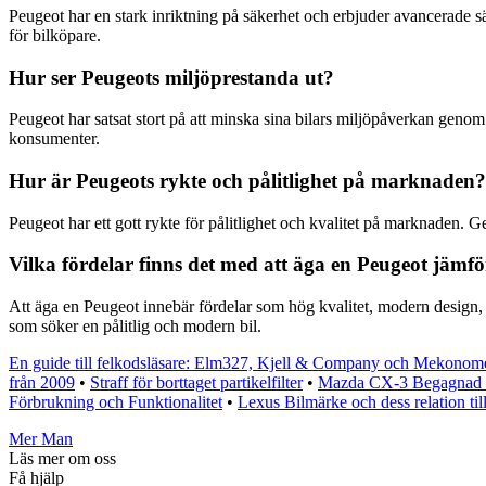
Peugeot har en stark inriktning på säkerhet och erbjuder avancerade s
för bilköpare.
Hur ser Peugeots miljöprestanda ut?
Peugeot har satsat stort på att minska sina bilars miljöpåverkan genom 
konsumenter.
Hur är Peugeots rykte och pålitlighet på marknaden?
Peugeot har ett gott rykte för pålitlighet och kvalitet på marknaden. 
Vilka fördelar finns det med att äga en Peugeot jäm
Att äga en Peugeot innebär fördelar som hög kvalitet, modern design, av
som söker en pålitlig och modern bil.
En guide till felkodsläsare: Elm327, Kjell & Company och Mekonom
från 2009
•
Straff för borttaget partikelfilter
•
Mazda CX-3 Begagnad 
Förbrukning och Funktionalitet
•
Lexus Bilmärke och dess relation til
Mer Man
Läs mer om oss
Få hjälp