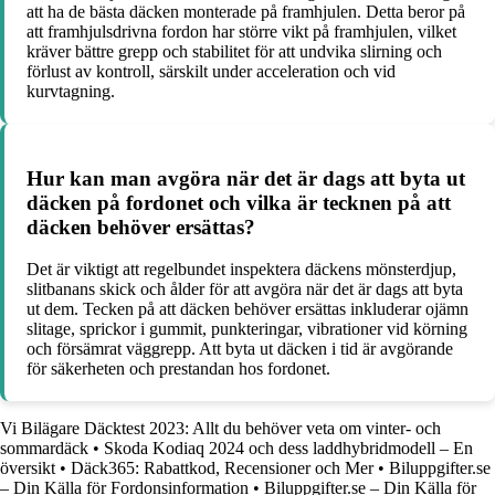
att ha de bästa däcken monterade på framhjulen. Detta beror på
att framhjulsdrivna fordon har större vikt på framhjulen, vilket
kräver bättre grepp och stabilitet för att undvika slirning och
förlust av kontroll, särskilt under acceleration och vid
kurvtagning.
Hur kan man avgöra när det är dags att byta ut
däcken på fordonet och vilka är tecknen på att
däcken behöver ersättas?
Det är viktigt att regelbundet inspektera däckens mönsterdjup,
slitbanans skick och ålder för att avgöra när det är dags att byta
ut dem. Tecken på att däcken behöver ersättas inkluderar ojämn
slitage, sprickor i gummit, punkteringar, vibrationer vid körning
och försämrat väggrepp. Att byta ut däcken i tid är avgörande
för säkerheten och prestandan hos fordonet.
Vi Bilägare Däcktest 2023: Allt du behöver veta om vinter- och
sommardäck
•
Skoda Kodiaq 2024 och dess laddhybridmodell – En
översikt
•
Däck365: Rabattkod, Recensioner och Mer
•
Biluppgifter.se
– Din Källa för Fordonsinformation
•
Biluppgifter.se – Din Källa för