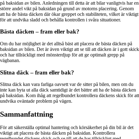
på baksidan av bilen. Anledningen till detta är att bilar vanligtvis har en
större andel vikt på baksidan på grund av motorns placering. Genom
att ha de bästa däcken där ökar greppet och stabiliteten, vilket är viktigt
för att undvika sladd och behålla kontrollen i svåra situationer.
Bästa däcken – fram eller bak?
Om du har möjlighet är det alltså bäst att placera de bästa däcken på
baksidan av bilen. Det är även viktigt att se till att däcken är i gott skick
och har tillräckligt med mönsterdjup för att ge optimalt grepp på
vägbanan.
Slitna däck – fram eller bak?
Slitna däck kan vara farliga oavsett var de sitter på bilen, men om du
inte kan byta ut alla däck samtidigt är det bättre att ha de bästa däcken
på baksidan. Kom ihåg att regelbundet kontrollera däckens skick för att
undvika oväntade problem på vägen.
Sammanfattning
För att säkerställa optimal hantering och körsäkerhet på din bil är det
viktigt att placera de bästa däcken på baksidan. Kontrollera
regelbundet däckens skick och se till att de har tillräckligt med