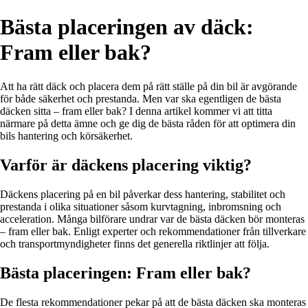
Bästa placeringen av däck:
Fram eller bak?
Att ha rätt däck och placera dem på rätt ställe på din bil är avgörande
för både säkerhet och prestanda. Men var ska egentligen de bästa
däcken sitta – fram eller bak? I denna artikel kommer vi att titta
närmare på detta ämne och ge dig de bästa råden för att optimera din
bils hantering och körsäkerhet.
Varför är däckens placering viktig?
Däckens placering på en bil påverkar dess hantering, stabilitet och
prestanda i olika situationer såsom kurvtagning, inbromsning och
acceleration. Många bilförare undrar var de bästa däcken bör monteras
– fram eller bak. Enligt experter och rekommendationer från tillverkare
och transportmyndigheter finns det generella riktlinjer att följa.
Bästa placeringen: Fram eller bak?
De flesta rekommendationer pekar på att de bästa däcken ska monteras