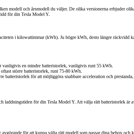
ken modell och årsmodell du väljer. De olika versionerna erbjuder olika 
kvidd för din Tesla Model Y.
aciteten i kilowattimmar (kWh). Ju högre kWh, desto längre räckvidd kan 
 vanligtvis en mindre batteristorlek, vanligtvis runt 55 kWh.
ftast större batteristorlek, runt 75-80 kWh.
e batteristorlek för att möjliggöra snabbare acceleration och prestanda
h laddningstiden för din Tesla Model Y. Att välja rätt batteristorlek ä
r avgörande för att kunna välja rätt modell som passar dina behov och k