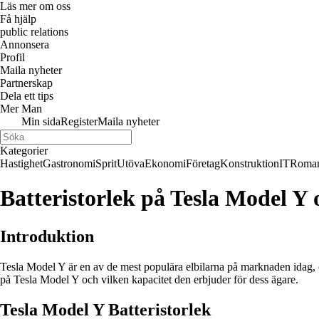
Läs mer om oss
Få hjälp
public relations
Annonsera
Profil
Maila nyheter
Partnerskap
Dela ett tips
Mer Man
Min sida
Register
Maila nyheter
Kategorier
Hastighet
Gastronomi
Sprit
Utöva
Ekonomi
Företag
Konstruktion
IT
Roman
Batteristorlek på Tesla Model Y 
Introduktion
Tesla Model Y är en av de mest populära elbilarna på marknaden idag, och
på Tesla Model Y och vilken kapacitet den erbjuder för dess ägare.
Tesla Model Y Batteristorlek