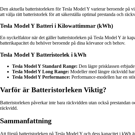
Den aktuella batteristorleken för Tesla Model Y varierar beroende på vil
att välja rätt batteristorlek för att säkerställa optimal prestanda och räc
Tesla Model Y Batteri i Kilowattimmar (kWh)
En nyckelfaktor när det gäller batteristorleken på Tesla Model Y är kap
batterikapacitet du behöver beroende på dina körvanor och behov.
Tesla Model Y Batteristorlek i kWh
Tesla Model Y Standard Range:
Den lägre prisklassen erbjuder
Tesla Model Y Long Range:
Modeller med längre räckvidd har o
Tesla Model Y Performance:
Performance-modellen har en störr
Varför är Batteristorleken Viktig?
Batteristorleken påverkar inte bara räckvidden utan också prestandan oc
räckvidd.
Sammanfattning
Att förstå batteristorleken på Tesla Model Y och dess kapacitet i kWh ä