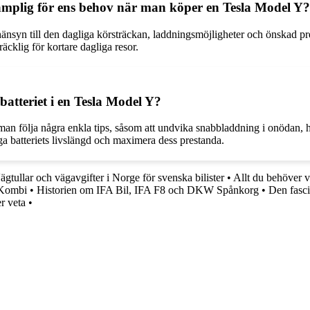
ämplig för ens behov när man köper en Tesla Model Y?
 hänsyn till den dagliga körsträckan, laddningsmöjligheter och önskad pre
äcklig för kortare dagliga resor.
batteriet i en Tesla Model Y?
an följa några enkla tips, såsom att undvika snabbladdning i onödan, hå
ga batteriets livslängd och maximera dess prestanda.
ägtullar och vägavgifter i Norge för svenska bilister
•
Allt du behöver
 Kombi
•
Historien om IFA Bil, IFA F8 och DKW Spånkorg
•
Den fasci
r veta
•