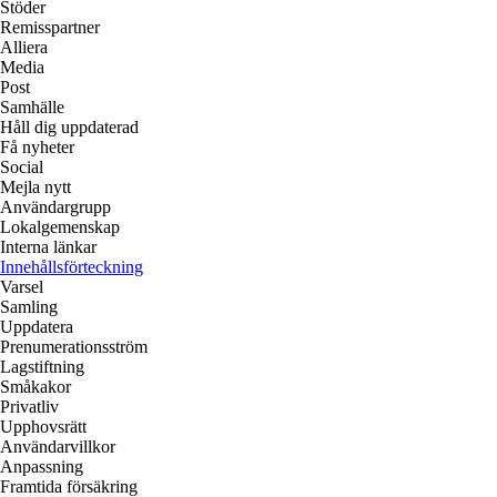
Stöder
Remisspartner
Alliera
Media
Post
Samhälle
Håll dig uppdaterad
Få nyheter
Social
Mejla nytt
Användargrupp
Lokalgemenskap
Interna länkar
Innehållsförteckning
Varsel
Samling
Uppdatera
Prenumerationsström
Lagstiftning
Småkakor
Privatliv
Upphovsrätt
Användarvillkor
Anpassning
Framtida försäkring