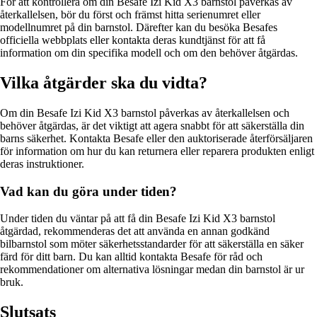
För att kontrollera om din Besafe Izi Kid X3 barnstol påverkas av
återkallelsen, bör du först och främst hitta serienumret eller
modellnumret på din barnstol. Därefter kan du besöka Besafes
officiella webbplats eller kontakta deras kundtjänst för att få
information om din specifika modell och om den behöver åtgärdas.
Vilka åtgärder ska du vidta?
Om din Besafe Izi Kid X3 barnstol påverkas av återkallelsen och
behöver åtgärdas, är det viktigt att agera snabbt för att säkerställa din
barns säkerhet. Kontakta Besafe eller den auktoriserade återförsäljaren
för information om hur du kan returnera eller reparera produkten enligt
deras instruktioner.
Vad kan du göra under tiden?
Under tiden du väntar på att få din Besafe Izi Kid X3 barnstol
åtgärdad, rekommenderas det att använda en annan godkänd
bilbarnstol som möter säkerhetsstandarder för att säkerställa en säker
färd för ditt barn. Du kan alltid kontakta Besafe för råd och
rekommendationer om alternativa lösningar medan din barnstol är ur
bruk.
Slutsats