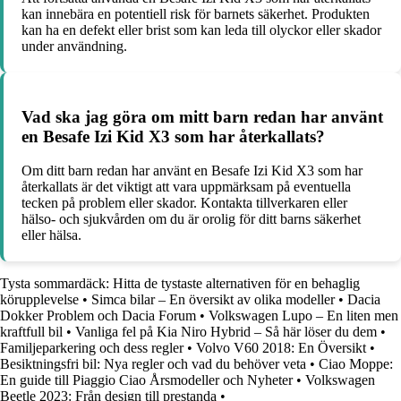
kan innebära en potentiell risk för barnets säkerhet. Produkten
kan ha en defekt eller brist som kan leda till olyckor eller skador
under användning.
Vad ska jag göra om mitt barn redan har använt
en Besafe Izi Kid X3 som har återkallats?
Om ditt barn redan har använt en Besafe Izi Kid X3 som har
återkallats är det viktigt att vara uppmärksam på eventuella
tecken på problem eller skador. Kontakta tillverkaren eller
hälso- och sjukvården om du är orolig för ditt barns säkerhet
eller hälsa.
Tysta sommardäck: Hitta de tystaste alternativen för en behaglig
körupplevelse
•
Simca bilar – En översikt av olika modeller
•
Dacia
Dokker Problem och Dacia Forum
•
Volkswagen Lupo – En liten men
kraftfull bil
•
Vanliga fel på Kia Niro Hybrid – Så här löser du dem
•
Familjeparkering och dess regler
•
Volvo V60 2018: En Översikt
•
Besiktningsfri bil: Nya regler och vad du behöver veta
•
Ciao Moppe:
En guide till Piaggio Ciao Årsmodeller och Nyheter
•
Volkswagen
Beetle 2023: Från design till prestanda
•