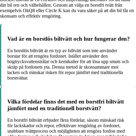
din bil ren och välbehållen. Genom att välja en borstfri tvätt från
exempelvis OkQ8 eller Circle K kan du vara säker på att din bil får en
skonsam och effektiv rengöring.
Vad är en borstlös biltvätt och hur fungerar den?
En borstlös biltvätt är en typ av biltvätt som inte använder
borstar för att rengöra fordonet. Istället använder den
högtrycksvattenstrålar och kemikalier för att lösa upp smuts och
skräp på fordonets yta. Denna metod är skonsammare mot
lacken och minskar risken för repor jämfört med traditionella
borstvättar.
Vilka fördelar finns det med en borstfri biltvätt
jämfört med en traditionell borstvätt?
En borstfri biltvätt erbjuder flera fördelar, såsom minskad risk
för lackskador och repor, effektivare rengöring av fordonet,
snabbare tvättprocess och möjligheten att rengöra fordon med