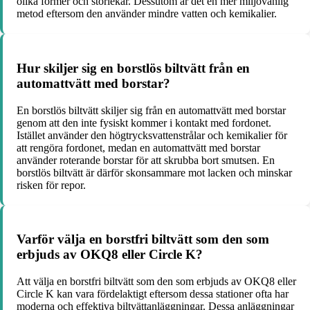
olika former och storlekar. Dessutom är det en mer miljövänlig
metod eftersom den använder mindre vatten och kemikalier.
Hur skiljer sig en borstlös biltvätt från en
automattvätt med borstar?
En borstlös biltvätt skiljer sig från en automattvätt med borstar
genom att den inte fysiskt kommer i kontakt med fordonet.
Istället använder den högtrycksvattenstrålar och kemikalier för
att rengöra fordonet, medan en automattvätt med borstar
använder roterande borstar för att skrubba bort smutsen. En
borstlös biltvätt är därför skonsammare mot lacken och minskar
risken för repor.
Varför välja en borstfri biltvätt som den som
erbjuds av OKQ8 eller Circle K?
Att välja en borstfri biltvätt som den som erbjuds av OKQ8 eller
Circle K kan vara fördelaktigt eftersom dessa stationer ofta har
moderna och effektiva biltvättanläggningar. Dessa anläggningar