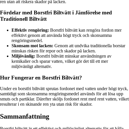
ren utan att riskera skador på lacken.
Fördelar med Borstfri Biltvätt i Jämförelse med
Traditionell Biltvätt
Effektiv rengöring:
Borstfri biltvätt kan rengöra fordon mer
effektivt genom att använda högt tryck och skonsamma
rengöringsmedel.
Skonsam mot lacken:
Genom att undvika traditionella borstar
minskas risken för repor och skador på lacken.
Miljövänlig:
Borstfri biltvätt minskar användningen av
kemikalier och sparar vatten, vilket gör det till ett mer
miljövänligt alternativ.
Hur Fungerar en Borstfri Biltvätt?
Under en borstfri biltvätt sprutas fordonet med vatten under högt tryck,
samtidigt som skonsamma rengöringsmedel används för att lösa upp
smuts och partiklar. Därefter sköljs fordonet rent med rent vatten, vilket
resulterar i en skinande ren yta utan risk för skador.
Sammanfattning
Borstfri biltvätt är ett effektivt och miljövänligt alternativ för att hålla