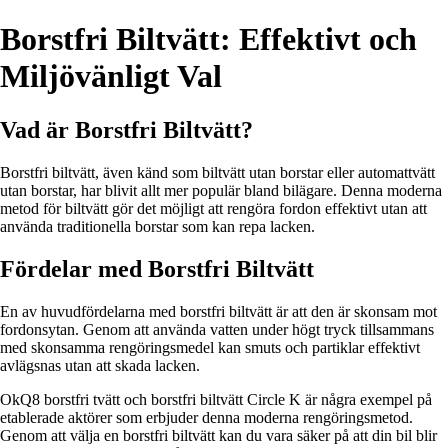
Borstfri Biltvätt: Effektivt och
Miljövänligt Val
Vad är Borstfri Biltvätt?
Borstfri biltvätt, även känd som biltvätt utan borstar eller automattvätt
utan borstar, har blivit allt mer populär bland bilägare. Denna moderna
metod för biltvätt gör det möjligt att rengöra fordon effektivt utan att
använda traditionella borstar som kan repa lacken.
Fördelar med Borstfri Biltvätt
En av huvudfördelarna med borstfri biltvätt är att den är skonsam mot
fordonsytan. Genom att använda vatten under högt tryck tillsammans
med skonsamma rengöringsmedel kan smuts och partiklar effektivt
avlägsnas utan att skada lacken.
OkQ8 borstfri tvätt och borstfri biltvätt Circle K är några exempel på
etablerade aktörer som erbjuder denna moderna rengöringsmetod.
Genom att välja en borstfri biltvätt kan du vara säker på att din bil blir