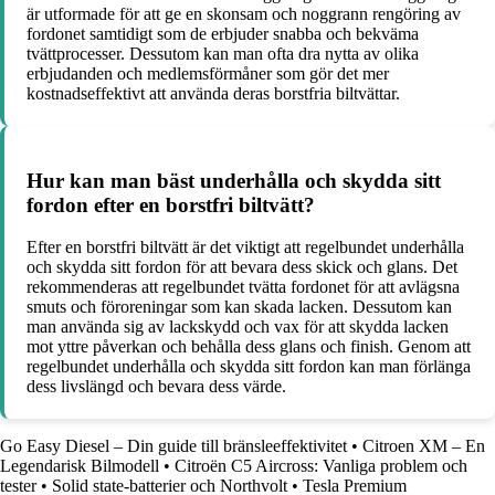
är utformade för att ge en skonsam och noggrann rengöring av
fordonet samtidigt som de erbjuder snabba och bekväma
tvättprocesser. Dessutom kan man ofta dra nytta av olika
erbjudanden och medlemsförmåner som gör det mer
kostnadseffektivt att använda deras borstfria biltvättar.
Hur kan man bäst underhålla och skydda sitt
fordon efter en borstfri biltvätt?
Efter en borstfri biltvätt är det viktigt att regelbundet underhålla
och skydda sitt fordon för att bevara dess skick och glans. Det
rekommenderas att regelbundet tvätta fordonet för att avlägsna
smuts och föroreningar som kan skada lacken. Dessutom kan
man använda sig av lackskydd och vax för att skydda lacken
mot yttre påverkan och behålla dess glans och finish. Genom att
regelbundet underhålla och skydda sitt fordon kan man förlänga
dess livslängd och bevara dess värde.
Go Easy Diesel – Din guide till bränsleeffektivitet
•
Citroen XM – En
Legendarisk Bilmodell
•
Citroën C5 Aircross: Vanliga problem och
tester
•
Solid state-batterier och Northvolt
•
Tesla Premium