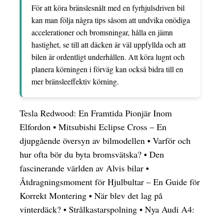
För att köra bränslesnålt med en fyrhjulsdriven bil
kan man följa några tips såsom att undvika onödiga
accelerationer och bromsningar, hålla en jämn
hastighet, se till att däcken är väl uppfyllda och att
bilen är ordentligt underhållen. Att köra lugnt och
planera körningen i förväg kan också bidra till en
mer bränsleeffektiv körning.
Tesla Redwood: En Framtida Pionjär Inom
Elfordon
•
Mitsubishi Eclipse Cross – En
djupgående översyn av bilmodellen
•
Varför och
hur ofta bör du byta bromsvätska?
•
Den
fascinerande världen av Alvis bilar
•
Åtdragningsmoment för Hjulbultar – En Guide för
Korrekt Montering
•
När blev det lag på
vinterdäck?
•
Strålkastarspolning
•
Nya Audi A4: