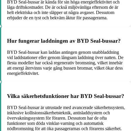
BYD Seal-bussar är kända för sin höga energieffektivitet och
låga driftskostnader. De är också miljövänliga eftersom de är
helt elektriska och inte släpper ut några avgaser. Dessutom
erbjuder de en tyst och bekväm åktur för passagerarna.
Hur fungerar laddningen av BYD Seal-bussar?
BYD Seal-bussar kan laddas antingen genom snabbladdning
vid laddstationer eller genom långsam laddning över natten. De
flesta modeller har också regenerativ bromsning, vilket innebär
att energi återvinns varje gång bussen bromsar, vilket ökar dess
energieffektivitet.
Vilka säkerhetsfunktioner har BYD Seal-bussar?
BYD Seal-bussar är utrustade med avancerade säkerhetssystem,
inklusive kollisionssäkerhetsteknik, antisladdsystem och
övervakningssystem för föraren. Dessutom har de ofta
funktioner som döda vinklar-varning och automatisk
nödbromsning för att öka passagerarnas och förarens säkerhet.