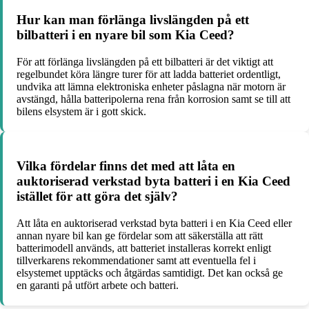
Hur kan man förlänga livslängden på ett
bilbatteri i en nyare bil som Kia Ceed?
För att förlänga livslängden på ett bilbatteri är det viktigt att
regelbundet köra längre turer för att ladda batteriet ordentligt,
undvika att lämna elektroniska enheter påslagna när motorn är
avstängd, hålla batteripolerna rena från korrosion samt se till att
bilens elsystem är i gott skick.
Vilka fördelar finns det med att låta en
auktoriserad verkstad byta batteri i en Kia Ceed
istället för att göra det själv?
Att låta en auktoriserad verkstad byta batteri i en Kia Ceed eller
annan nyare bil kan ge fördelar som att säkerställa att rätt
batterimodell används, att batteriet installeras korrekt enligt
tillverkarens rekommendationer samt att eventuella fel i
elsystemet upptäcks och åtgärdas samtidigt. Det kan också ge
en garanti på utfört arbete och batteri.