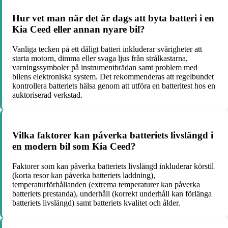
Hur vet man när det är dags att byta batteri i en
Kia Ceed eller annan nyare bil?
Vanliga tecken på ett dåligt batteri inkluderar svårigheter att
starta motorn, dimma eller svaga ljus från strålkastarna,
varningssymboler på instrumentbrädan samt problem med
bilens elektroniska system. Det rekommenderas att regelbundet
kontrollera batteriets hälsa genom att utföra en batteritest hos en
auktoriserad verkstad.
Vilka faktorer kan påverka batteriets livslängd i
en modern bil som Kia Ceed?
Faktorer som kan påverka batteriets livslängd inkluderar körstil
(korta resor kan påverka batteriets laddning),
temperaturförhållanden (extrema temperaturer kan påverka
batteriets prestanda), underhåll (korrekt underhåll kan förlänga
batteriets livslängd) samt batteriets kvalitet och ålder.