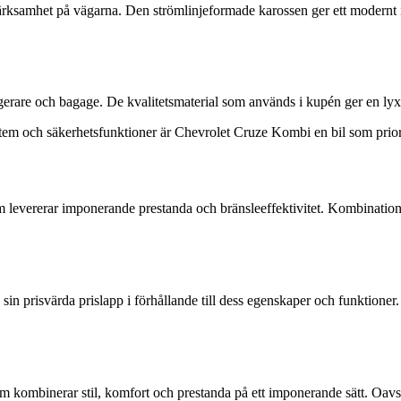
rksamhet på vägarna. Den strömlinjeformade karossen ger ett modernt i
rare och bagage. De kvalitetsmaterial som används i kupén ger en lyxi
 och säkerhetsfunktioner är Chevrolet Cruze Kombi en bil som priori
 levererar imponerande prestanda och bränsleeffektivitet. Kombinatione
prisvärda prislapp i förhållande till dess egenskaper och funktioner. D
kombinerar stil, komfort och prestanda på ett imponerande sätt. Oavset