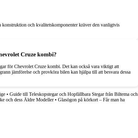
a konstruktion och kvalitetskomponenter kräver den vanligtvis
 Chevrolet Cruze kombi?
ngar för Chevrolet Cruze kombi. Det kan också vara viktigt att
rann jämförelse och provköra bilen kan hjälpa till att besvara dessa
ige
•
Guide till Teleskopstegar och Hopfällbara Stegar från Biltema och
e och dess Äldre Modeller
•
Glasögon på körkort – Får man ha