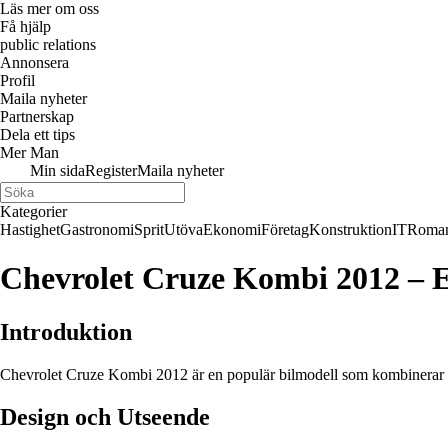
Läs mer om oss
Få hjälp
public relations
Annonsera
Profil
Maila nyheter
Partnerskap
Dela ett tips
Mer Man
Min sida
Register
Maila nyheter
Kategorier
Hastighet
Gastronomi
Sprit
Utöva
Ekonomi
Företag
Konstruktion
IT
Roman
Chevrolet Cruze Kombi 2012 – E
Introduktion
Chevrolet Cruze Kombi 2012 är en populär bilmodell som kombinerar både
Design och Utseende