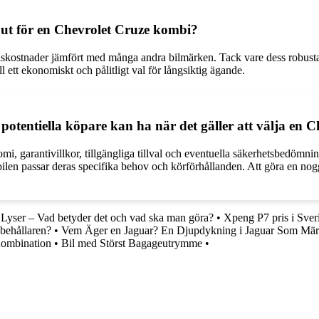
 ut för en Chevrolet Cruze kombi?
ållskostnader jämfört med många andra bilmärken. Tack vare dess robust
l ett ekonomiskt och pålitligt val för långsiktig ägande.
 potentiella köpare kan ha när det gäller att välja en
mi, garantivillkor, tillgängliga tillval och eventuella säkerhetsbedömni
ilen passar deras specifika behov och körförhållanden. Att göra en nogg
yser – Vad betyder det och vad ska man göra?
•
Xpeng P7 pris i Sver
behållaren?
•
Vem Äger en Jaguar? En Djupdykning i Jaguar Som Märk
ombination
•
Bil med Störst Bagageutrymme
•