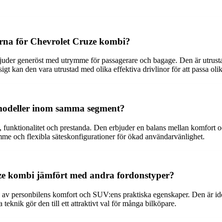
nerna för Chevrolet Cruze kombi?
bjuder generöst med utrymme för passagerare och bagage. Den är utru
 kan den vara utrustad med olika effektiva drivlinor för att passa oli
 modeller inom samma segment?
 funktionalitet och prestanda. Den erbjuder en balans mellan komfort 
me och flexibla säteskonfigurationer för ökad användarvänlighet.
uze kombi jämfört med andra fordonstyper?
v personbilens komfort och SUV:ens praktiska egenskaper. Den är ideali
knik gör den till ett attraktivt val för många bilköpare.