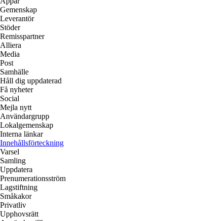
Appar
Gemenskap
Leverantör
Stöder
Remisspartner
Alliera
Media
Post
Samhälle
Håll dig uppdaterad
Få nyheter
Social
Mejla nytt
Användargrupp
Lokalgemenskap
Interna länkar
Innehållsförteckning
Varsel
Samling
Uppdatera
Prenumerationsström
Lagstiftning
Småkakor
Privatliv
Upphovsrätt