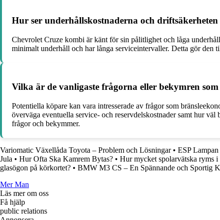
Hur ser underhållskostnaderna och driftsäkerheten
Chevrolet Cruze kombi är känt för sin pålitlighet och låga underh
minimalt underhåll och har långa serviceintervaller. Detta gör den til
Vilka är de vanligaste frågorna eller bekymren som
Potentiella köpare kan vara intresserade av frågor som bränsleekono
överväga eventuella service- och reservdelskostnader samt hur väl b
frågor och bekymmer.
Variomatic Växellåda Toyota – Problem och Lösningar
•
ESP Lampan L
Jula
•
Hur Ofta Ska Kamrem Bytas?
•
Hur mycket spolarvätska ryms i 
glasögon på körkortet?
•
BMW M3 CS – En Spännande och Sportig K
Mer Man
Läs mer om oss
Få hjälp
public relations
Annonsera