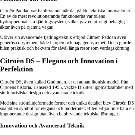
Citroën Paddan var banbrytande när det gällde tekniska innovationer.
En av de mest revolutionerande funktionerna var bilens
hydropneumatiska fjädringssystem, vilket gav en otroligt behaglig
åktur även på ojämna vägar.
Utöver sin avancerade fjädringsteknik erbjöd Citroën Paddan även
generösa utrymmen, både i kupén och bagageutrymmet. Detta gjorde
bilen praktisk och bekväm för såväl långa resor som vardagskörning.
Citroën DS – Elegans och Innovation i
Perfektion
Citroën DS, även kallad Gudinnan, är en annan ikonisk modell från
Citroëns historia. Lanserad 1955, väckte DS stor uppmärksamhet med
sin futuristiska design och avancerade teknik.
Med sina strömlinjeformade former och unika detaljer blev Citroën DS
snabbt en symbol för elegans och modernitet. Bilen erbjöd inte bara en
imponerande design utan även banbrytande tekniska lösningar.
Innovation och Avancerad Teknik