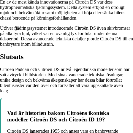
En av de mest kända innovationerna på Citroën DS var dess
hydropneumatiska fjädringssystem. Detta system erbjöd en otroligt
mjuk och bekväm åktur samt möjligheten att höja eller sänka bilens
chassi beroende på körningsförhållanden.
Utöver fjädringssystemet introducerade Citroën DS även skivbromsar
på alla fyra hjul, vilket var en ovanlig lyx för bilar under denna
tidsperiod. Dessa avancerade tekniska detaljer gjorde Citroën DS till en
banbrytare inom bilindustrin.
Slutsats
Citroën Paddan och Citroën DS är två legendariska modeller som har
satt avtryck i bilhistorien. Med sina avancerade tekniska lösningar,
unika design och bekväma åkegenskaper har dessa bilar förtrollat
bilentusiaster världen över och fortsätter att vara uppskattade även
idag.
Vad är historien bakom Citroëns ikoniska
modeller Citroën DS och Citroën ID 19?
Citroën DS lanserades 1955 och anses vara en banbrytande