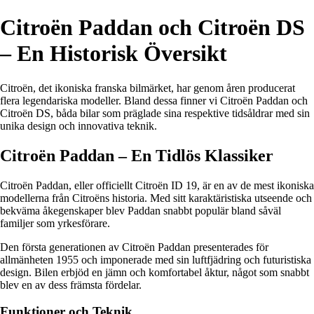
Citroën Paddan och Citroën DS
– En Historisk Översikt
Citroën, det ikoniska franska bilmärket, har genom åren producerat
flera legendariska modeller. Bland dessa finner vi Citroën Paddan och
Citroën DS, båda bilar som präglade sina respektive tidsåldrar med sin
unika design och innovativa teknik.
Citroën Paddan – En Tidlös Klassiker
Citroën Paddan, eller officiellt Citroën ID 19, är en av de mest ikoniska
modellerna från Citroëns historia. Med sitt karaktäristiska utseende och
bekväma åkegenskaper blev Paddan snabbt populär bland såväl
familjer som yrkesförare.
Den första generationen av Citroën Paddan presenterades för
allmänheten 1955 och imponerade med sin luftfjädring och futuristiska
design. Bilen erbjöd en jämn och komfortabel åktur, något som snabbt
blev en av dess främsta fördelar.
Funktioner och Teknik