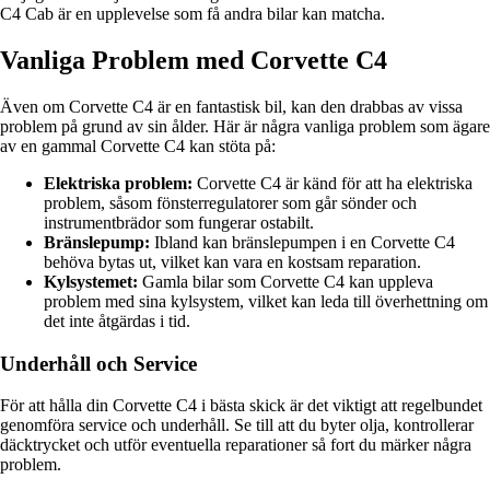
C4 Cab är en upplevelse som få andra bilar kan matcha.
Vanliga Problem med Corvette C4
Även om Corvette C4 är en fantastisk bil, kan den drabbas av vissa
problem på grund av sin ålder. Här är några vanliga problem som ägare
av en gammal Corvette C4 kan stöta på:
Elektriska problem:
Corvette C4 är känd för att ha elektriska
problem, såsom fönsterregulatorer som går sönder och
instrumentbrädor som fungerar ostabilt.
Bränslepump:
Ibland kan bränslepumpen i en Corvette C4
behöva bytas ut, vilket kan vara en kostsam reparation.
Kylsystemet:
Gamla bilar som Corvette C4 kan uppleva
problem med sina kylsystem, vilket kan leda till överhettning om
det inte åtgärdas i tid.
Underhåll och Service
För att hålla din Corvette C4 i bästa skick är det viktigt att regelbundet
genomföra service och underhåll. Se till att du byter olja, kontrollerar
däcktrycket och utför eventuella reparationer så fort du märker några
problem.