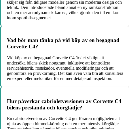
skiljer sig från tidigare modeller genom sin moderna design och
teknik. Den introducerade bland annat en ny ramkonstruktion
och en mer aerodynamisk kaross, vilket gjorde den till en ikon
inom sportbilssegmentet.
Vad bör man tänka på vid köp av en begagnad
Corvette C4?
Vid köp av en begagnad Corvette C4 är det viktigt att
undersöka bilens skick noggrant, inklusive att kontrollera
servicehistorik, rostskador, eventuella modifieringar och att
genomföra en provkörning. Det kan även vara bra att konsultera
en expert eller mekaniker för en mer detaljerad inspektion.
Hur påverkar cabrioletversionen av Corvette C4
bilens prestanda och körglädje?
En cabrioletversion av Corvette C4 ger föraren möjligheten att
njuta av öppen himmel-körning och en mer intensiv körglädje.
Trots att taket kan påverka bilens styvhet och vikt, erbjuder