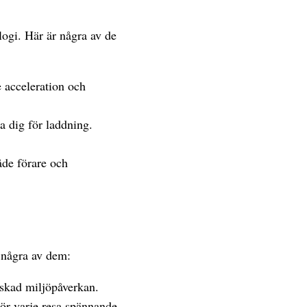
ogi. Här är några av de
 acceleration och
a dig för laddning.
åde förare och
 några av dem:
nskad miljöpåverkan.
ör varje resa spännande.