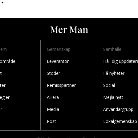
•
Mer Man
lem
Gemenskap
Samhälle
 område
Leverantör
Håll dig uppdater
t
Stöder
Få nyheter
ter
Remisspartner
Social
legier
Alliera
Mejla nytt
r
Media
Användargrupp
Post
Lokalgemenskap