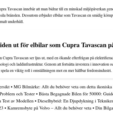
Cupra Tavascan innebär att man bidrar till en minskad miljöpåverkan gen
r fossila bränslen. Dessutom erbjuder elbilar som Tavascan en smidig köru
malt underhåll.
iden ut för elbilar som Cupra Tavascan
m Cupra Tavascan ser ljus ut, med en ökande efterfrågan på elektrifiera
nologi och laddinfrastruktur. Genom att fortsätta investera i innovation
 spela en viktig roll i omställningen mot en mer hållbar fordonsindustri.
rsikt
•
MG Bilmärke: Allt du behöver veta om detta ikoniska
 Problem och Tester
•
Bästa Begagnade Bilen för 50000: Guid
h Test av Modellen
•
Dieselhybrid: En Djupdykning i Teknike
23
•
Kamremsbyte på Volvo – Allt du behöver veta
•
Din Bilga