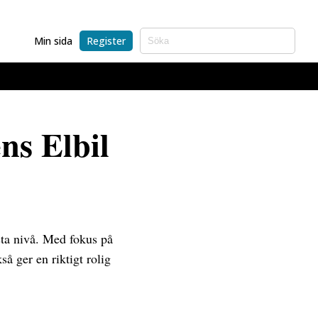
Min sida
Register
ns Elbil
sta nivå. Med fokus på
å ger en riktigt rolig