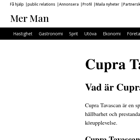
Få hjälp
public relations
Annonsera
Profil
Maila nyheter
Partners
Mer Man
Hastighet
Gastronomi
Sprit
Utöva
Ekonomi
Föret
Cupra Ta
Vad är Cupr
Cupra Tavascan är en sp
hållbarhet och prestanda
körupplevelse.
Cupra Tavascan 