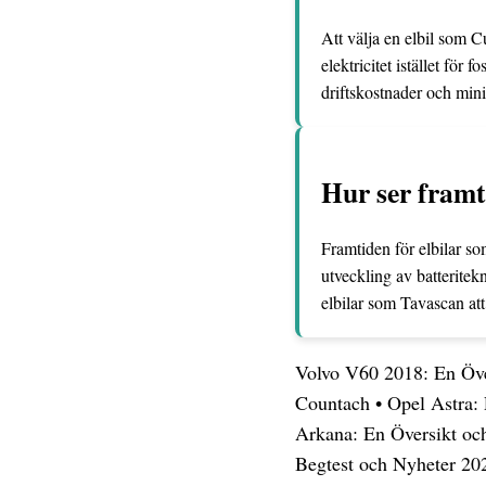
Att välja en elbil som 
elektricitet istället fö
driftskostnader och mini
Hur ser framt
Framtiden för elbilar so
utveckling av batteritek
elbilar som Tavascan att
Volvo V60 2018: En Öve
Countach
•
Opel Astra:
Arkana: En Översikt oc
Begtest och Nyheter 20