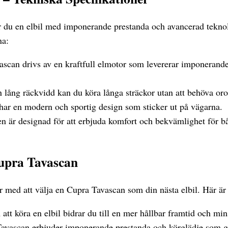
du en elbil med imponerande prestanda och avancerad teknol
na:
scan drivs av en kraftfull elmotor som levererar imponerande
lång räckvidd kan du köra långa sträckor utan att behöva oro
ar en modern och sportig design som sticker ut på vägarna.
en är designad för att erbjuda komfort och bekvämlighet för b
upra Tavascan
r med att välja en Cupra Tavascan som din nästa elbil. Här är
tt köra en elbil bidrar du till en mer hållbar framtid och mi
avascan erbjuder imponerande prestanda och körglädje som g