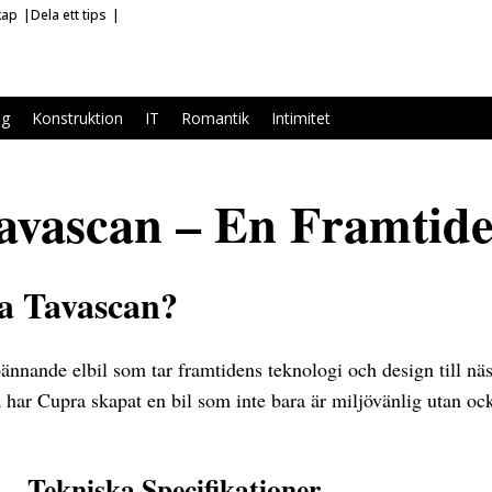
kap
Dela ett tips
ag
Konstruktion
IT
Romantik
Intimitet
vascan – En Framtide
a Tavascan?
ännande elbil som tar framtidens teknologi och design till nä
 har Cupra skapat en bil som inte bara är miljövänlig utan ocks
– Tekniska Specifikationer