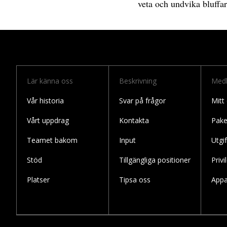
veta och undvika bluffar
Lär känna oss
Beskrivning
Med
Vår historia
Svar på frågor
Mitt
Vårt uppdrag
Kontakta
Pake
Teamet bakom
Input
Utgif
Stöd
Tillgängliga positioner
Privi
Platser
Tipsa oss
Appa