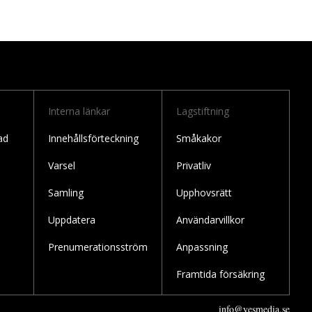
Interna länkar
Lagstiftning
ad
Innehållsförteckning
Småkakor
Varsel
Privatliv
Samling
Upphovsrätt
Uppdatera
Användarvillkor
Prenumerationsström
Anpassning
Framtida försäkring
info@yesmedia.se