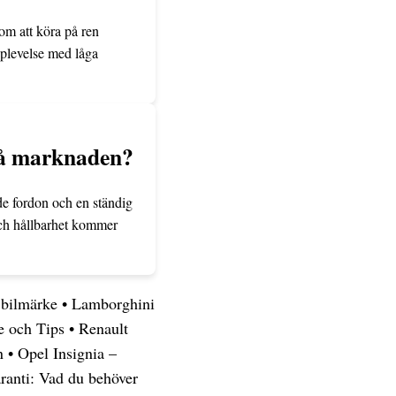
om att köra på ren
pplevelse med låga
 på marknaden?
de fordon och en ständig
 och hållbarhet kommer
 bilmärke
•
Lamborghini
e och Tips
•
Renault
n
•
Opel Insignia –
ranti: Vad du behöver