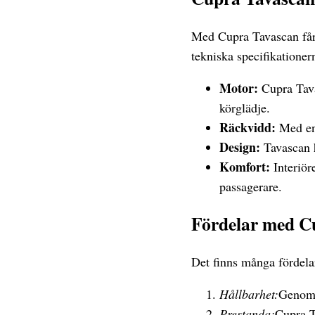
Med Cupra Tavascan får 
tekniska specifikationer
Motor:
Cupra Tava
körglädje.
Räckvidd:
Med en 
Design:
Tavascan h
Komfort:
Interiör
passagerare.
Fördelar med C
Det finns många fördela
Hållbarhet:
Genom a
Prestanda:
Cupra T