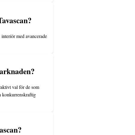
 Tavascan?
 interiör med avancerade
 marknaden?
raktivt val för de som
en konkurrenskraftig
vascan?