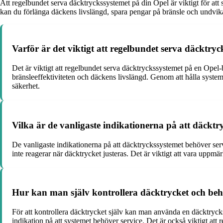
Att regelbundet serva däcktryckssystemet på din Opel är viktigt för att 
kan du förlänga däckens livslängd, spara pengar på bränsle och undv
Varför är det viktigt att regelbundet serva däcktryc
Det är viktigt att regelbundet serva däcktryckssystemet på en Opel-
bränsleeffektiviteten och däckens livslängd. Genom att hålla system
säkerhet.
Vilka är de vanligaste indikationerna på att däcktr
De vanligaste indikationerna på att däcktryckssystemet behöver ser
inte reagerar när däcktrycket justeras. Det är viktigt att vara uppm
Hur kan man själv kontrollera däcktrycket och beh
För att kontrollera däcktrycket själv kan man använda en däcktrycks
indikation på att systemet behöver service. Det är också viktigt att 