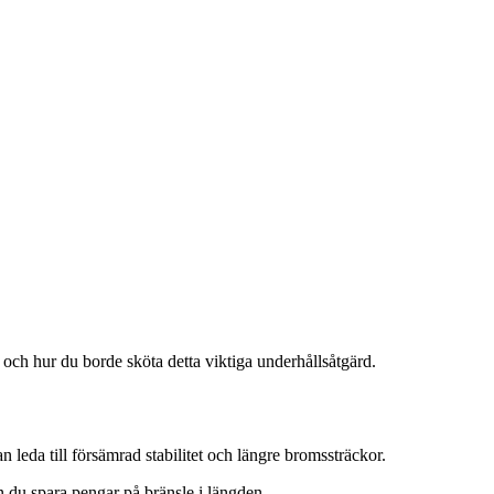
 och hur du borde sköta detta viktiga underhållsåtgärd.
n leda till försämrad stabilitet och längre bromssträckor.
 du spara pengar på bränsle i längden.