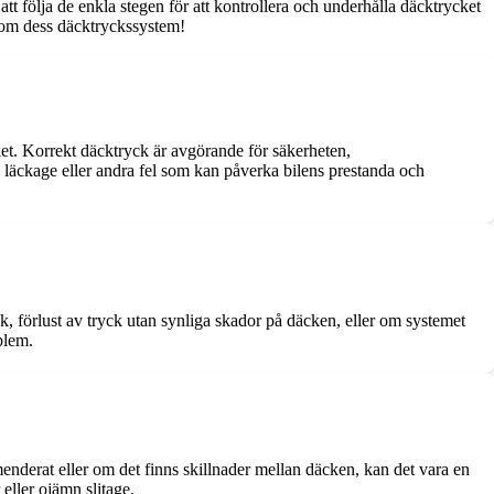
tt följa de enkla stegen för att kontrollera och underhålla däcktrycket
 om dess däcktryckssystem!
ket. Korrekt däcktryck är avgörande för säkerheten,
, läckage eller andra fel som kan påverka bilens prestanda och
, förlust av tryck utan synliga skador på däcken, eller om systemet
blem.
enderat eller om det finns skillnader mellan däcken, kan det vara en
 eller ojämn slitage.