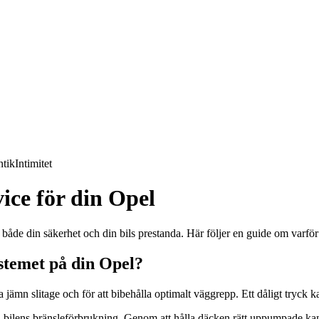
tik
Intimitet
ice för din Opel
både din säkerhet och din bils prestanda. Här följer en guide om varför
ystemet på din Opel?
jämn slitage och för att bibehålla optimalt väggrepp. Ett dåligt tryck ka
bilens bränsleförbrukning. Genom att hålla däcken rätt uppumpade kan