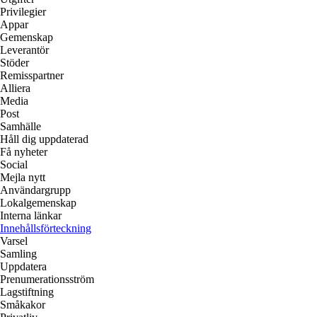
Privilegier
Appar
Gemenskap
Leverantör
Stöder
Remisspartner
Alliera
Media
Post
Samhälle
Håll dig uppdaterad
Få nyheter
Social
Mejla nytt
Användargrupp
Lokalgemenskap
Interna länkar
Innehållsförteckning
Varsel
Samling
Uppdatera
Prenumerationsström
Lagstiftning
Småkakor