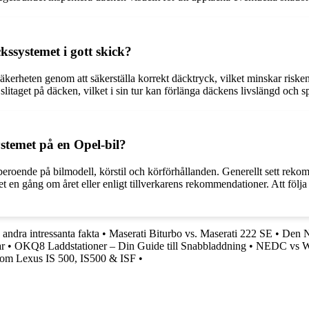
ssystemet i gott skick?
äkerheten genom att säkerställa korrekt däcktryck, vilket minskar riske
litaget på däcken, vilket i sin tur kan förlänga däckens livslängd och s
stemet på en Opel-bil?
roende på bilmodell, körstil och körförhållanden. Generellt sett rekom
n gång om året eller enligt tillverkarens rekommendationer. Att följa de
andra intressanta fakta
•
Maserati Biturbo vs. Maserati 222 SE
•
Den N
r
•
OKQ8 Laddstationer – Din Guide till Snabbladdning
•
NEDC vs WLT
a om Lexus IS 500, IS500 & ISF
•