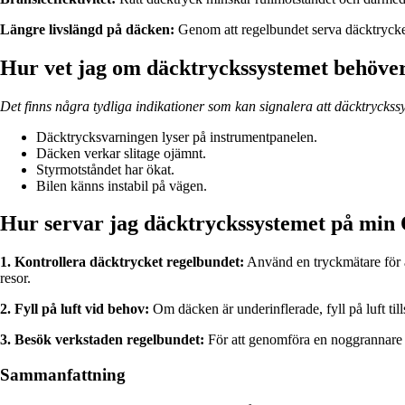
Längre livslängd på däcken:
Genom att regelbundet serva däcktrycket 
Hur vet jag om däcktryckssystemet behöver
Det finns några tydliga indikationer som kan signalera att däcktryckss
Däcktrycksvarningen lyser på instrumentpanelen.
Däcken verkar slitage ojämnt.
Styrmotståndet har ökat.
Bilen känns instabil på vägen.
Hur servar jag däcktryckssystemet på min
1. Kontrollera däcktrycket regelbundet:
Använd en tryckmätare för at
resor.
2. Fyll på luft vid behov:
Om däcken är underinflerade, fyll på luft till
3. Besök verkstaden regelbundet:
För att genomföra en noggrannare ko
Sammanfattning