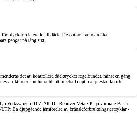
n för olyckor relaterade till däck. Dessutom kan man öka
para pengar på lång sikt.
menderas det att kontrollera däcktrycket regelbundet, minst en gång
ssa riktlinjer kan bidra till att bibehålla optimal prestanda och
ya Volkswagen ID.7: Allt Du Behöver Veta
•
Kupévärmare Bäst i
P: En djupgående jämförelse av bränsleförbrukningstestcyklar
•