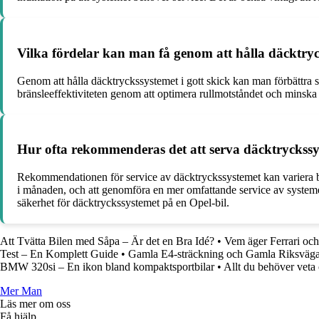
Vilka fördelar kan man få genom att hålla däcktryck
Genom att hålla däcktryckssystemet i gott skick kan man förbättra s
bränsleeffektiviteten genom att optimera rullmotståndet och minska s
Hur ofta rekommenderas det att serva däcktryckssy
Rekommendationen för service av däcktryckssystemet kan variera be
i månaden, och att genomföra en mer omfattande service av systemet e
säkerhet för däcktryckssystemet på en Opel-bil.
Att Tvätta Bilen med Såpa – Är det en Bra Idé?
•
Vem äger Ferrari och 
Test – En Komplett Guide
•
Gamla E4-sträckning och Gamla Riksväga
BMW 320si – En ikon bland kompaktsportbilar
•
Allt du behöver vet
Mer Man
Läs mer om oss
Få hjälp