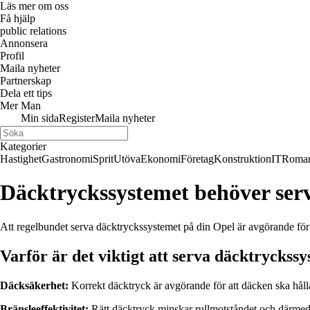
Läs mer om oss
Få hjälp
public relations
Annonsera
Profil
Maila nyheter
Partnerskap
Dela ett tips
Mer Man
Min sida
Register
Maila nyheter
Kategorier
Hastighet
Gastronomi
Sprit
Utöva
Ekonomi
Företag
Konstruktion
IT
Roman
Däcktryckssystemet behöver serv
Att regelbundet serva däcktryckssystemet på din Opel är avgörande för 
Varför är det viktigt att serva däcktryckss
Däcksäkerhet:
Korrekt däcktryck är avgörande för att däcken ska hålla 
Bränsleeffektivitet:
Rätt däcktryck minskar rullmotståndet och därmed 