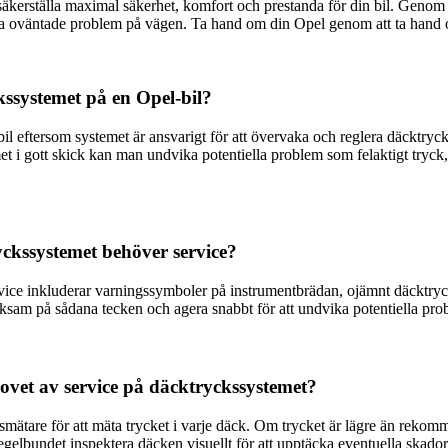
säkerställa maximal säkerhet, komfort och prestanda för din bil. Genom a
ika oväntade problem på vägen. Ta hand om din Opel genom att ta hand
kssystemet på en Opel-bil?
bil eftersom systemet är ansvarigt för att övervaka och reglera däcktryc
et i gott skick kan man undvika potentiella problem som felaktigt tryck
yckssystemet behöver service?
vice inkluderar varningssymboler på instrumentbrädan, ojämnt däcktryck
ärksam på sådana tecken och agera snabbt för att undvika potentiella pro
ovet av service på däcktryckssystemet?
mätare för att mäta trycket i varje däck. Om trycket är lägre än rekomm
regelbundet inspektera däcken visuellt för att upptäcka eventuella skador