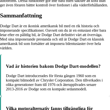
autobroms. Dessa funktioner gör inte bara bilen säkrare att köra utan
ger även föraren bättre kontroll över fordonet i alla väderförhållanden.
Sammanfattning
Dodge Dart är en ikonisk amerikansk bil med en rik historia och
imponerande specifikationer. Oavsett om du är en entusiast eller bara
letar efter en pålitlig bil, är Dodge Dart definitivt värt att överväga.
Med sina imponerande prestanda och stil är Dodge Dart en klassisk
amerikansk bil som fortsätter att imponera bilentusiaster över hela
världen.
Vad är historien bakom Dodge Dart-modellen?
Dodge Dart introducerades för första gången 1960 som en
kompakt bilmodell av Chrysler Corporation. Den tillverkades i
olika generationer fram till 1976 och återupplivades senare
2013-2016 av Dodge som en kompakt sedanmodell.
Vilka motoralternativ fanns tillgängliga för