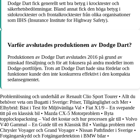
Dodge Dart fick generellt sett bra betyg i krocktester och
säkerhetsbedömningar. Bland annat fick den höga betyg i
sidokrocktester och frontalkrocktester från olika organisationer
som IIHS (Insurance Institute for Highway Safety).
Varför avslutades produktionen av Dodge Dart?
Produktionen av Dodge Dart avslutades 2016 på grund av
minskad försäljning och för att fokusera på andra modeller inom
Dodge-portföljen. Trots att Dodge Dart hade sina fördelar och
funktioner kunde den inte konkurrera effektivt i den kompakta
sedansegmentet.
Problemlösning och underhåll av Renault Clio Sport Tourer
•
Allt du
behöver veta om Bugatti i Sverige: Priser, Tillgänglighet och Mer
•
Elhybrid: Bäst i Test för Miljövänliga Val
•
Fiat X1/9 – En svepande
titt på en klassisk bil
•
Mazda CX-5 Motorproblem
•
Byta
topplockspackning – Vad det kostar och hur processen går till
•
Volvo
V40 Gammal – En Guide till en Klassisk Bil
•
Vanliga problem med
Chrysler Voyager och Grand Voyager
•
Nissan Pathfinder i Sverige
•
Fotgängarskydd och Fotgängardetektion i BMW bilar
•