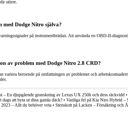
ir större.
em med Dodge Nitro själva?
arningssignaler på instrumentbrädan. Att använda en OBD-II-diagnostikve
ation av problem med Dodge Nitro 2.8 CRD?
ariera beroende på omfattningen av problemet och arbetskostnaderna på
der.
t – En djupgående granskning av Lexus UX 250h och dess räckvidd
t dags att byta ut dina gamla däck?
•
Vanliga fel på Kia Niro Hybrid – 
2023 – Allt du behöver veta
•
Stenskott på Lacken – Försäkring och Å