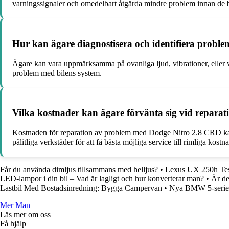
varningssignaler och omedelbart åtgärda mindre problem innan de bl
Hur kan ägare diagnostisera och identifiera probl
Ägare kan vara uppmärksamma på ovanliga ljud, vibrationer, eller v
problem med bilens system.
Vilka kostnader kan ägare förvänta sig vid repar
Kostnaden för reparation av problem med Dodge Nitro 2.8 CRD kan v
pålitliga verkstäder för att få bästa möjliga service till rimliga kostna
Får du använda dimljus tillsammans med helljus?
•
Lexus UX 250h Tes
LED-lampor i din bil – Vad är lagligt och hur konverterar man?
•
Är de
Lastbil Med Bostadsinredning: Bygga Campervan
•
Nya BMW 5-serie 
Mer Man
Läs mer om oss
Få hjälp