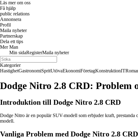
Läs mer om oss
Få hjälp
public relations
Annonsera
Profil
Maila nyheter
Partnerskap
Dela ett tips
Mer Man
Min sida
Register
Maila nyheter
Kategorier
Hastighet
Gastronomi
Sprit
Utöva
Ekonomi
Företag
Konstruktion
IT
Roman
Dodge Nitro 2.8 CRD: Problem 
Introduktion till Dodge Nitro 2.8 CRD
Dodge Nitro är en populär SUV-modell som erbjuder kraft, prestanda oc
modell.
Vanliga Problem med Dodge Nitro 2.8 CRD