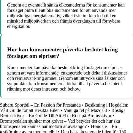
Genom att eventuellt sänka elkostnaderna för konsumenter kan
förslaget bidra till att öka incitamenten för att använda mer
miljövänliga energialternativ, vilket i sin tur kan leda till en
minskad miljöpåverkan och främja övergången till förnybara
energikällor.
Hur kan konsumenter påverka beslutet kring
förslaget om elpriser?
Konsumenter kan påverka beslutet kring förslaget om elpriser
genom att vara informerade, engagerade och delta i diskussioner
och remissvar kring ämnet. Genom att uttrycka sina åsikter och
synpunkter kan konsumenterna bidra till att påverka beslutet i
riktning mot deras intressen och behov.
Subaru Sportbil – En Passion för Prestanda
•
Besiktning i Högdalen:
Vårt Guide för att Besikta Bilen
•
Vanliga fel på Mazda 3
•
Rostiga
Bromsskivor – En Guide Till Att Fixa Rost på Bromsskivor
•
Bromspedalen sjunker mot golvet – Vad betyder det och hur ska
bromspedalen kännas när motorn är avstängd?
•
Honda e – En
testkörning av en modern elbil
•
Den bästa begagnade bilen för 150