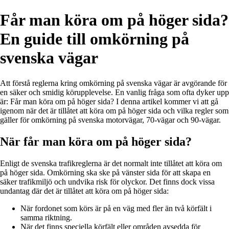
Får man köra om på höger sida?
En guide till omkörning på
svenska vägar
Att förstå reglerna kring omkörning på svenska vägar är avgörande för
en säker och smidig körupplevelse. En vanlig fråga som ofta dyker upp
är: Får man köra om på höger sida? I denna artikel kommer vi att gå
igenom när det är tillåtet att köra om på höger sida och vilka regler som
gäller för omkörning på svenska motorvägar, 70-vägar och 90-vägar.
När får man köra om på höger sida?
Enligt de svenska trafikreglerna är det normalt inte tillåtet att köra om
på höger sida. Omkörning ska ske på vänster sida för att skapa en
säker trafikmiljö och undvika risk för olyckor. Det finns dock vissa
undantag där det är tillåtet att köra om på höger sida:
När fordonet som körs är på en väg med fler än två körfält i
samma riktning.
När det finns speciella körfält eller områden avsedda för