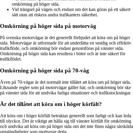
omkörning på höger sida.
Vid trängsel på vägen och endast om det kan göras på ett säkert
sätt utan att riskera andra trafikanters säkerhet.
Omkörning på höger sida på motorväg
På svenska motorvägar är det generellt förbjudet att köra om på höger
sida. Motorvägar är utformade för att underlätta en smidig och effektiv
trafikflöde, och omkörning bör endast genomföras på vänster sida.
Omkörning på höger sida kan resultera i böter och är inte säkert för
trafikflödet.
Omkörning på höger sida på 70-väg
Även på 70-vägar är det normalt inte tillåtet att köra om på höger sida.
Liknande regler som på motorvägar gäller här, och omkörning bör ske
på vänster sida för att undvika farliga situationer och trafikstockningar.
Är det tillåtet att köra om i höger körfält?
Att köra om i höger körfält betraktas generellt som farligt och kan leda
till olyckor. Det är viktigt att hålla sig till vänster körfält för omkörning
och undvika att köra om på höger sida om det inte finns några särskilda
omständigheter som motiverar detta.