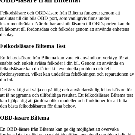
Felkodsläsare och OBD-läsare från Biltema fungerar genom att
anslutas till din bils OBD-port, som vanligtvis finns under
instrumentbrädan. När du har anslutit läsaren till OBD-porten kan du
få åtkomst till fordonsdata och felkoder genom att använda enhetens
display.
Felkodsläsare Biltema Test
En felkodsläsare från Biltema kan vara ett användbart verktyg för att
snabbt och enkelt avläsa felkoder i din bil. Genom att använda en
felkodsläsare kan du få insikt i eventuella problem och fel i
fordonsystemet, vilket kan underlätta felsökningen och reparationen av
din bil.
Det är viktigt att välja en pålitlig och användarvänlig felkodsläsare för
att få noggranna och tillförlitliga resultat. Ett felkodsläsare Biltema test
kan hjälpa dig att jämföra olika modeller och funktioner för att hitta
den bästa felkodsläsaren för dina behov.
OBD-läsare Biltema
En OBD-läsare från Biltema kan ge dig möjlighet att övervaka
fordonsdata i realtid och snabbt identifiera eventuella problem i din bil.