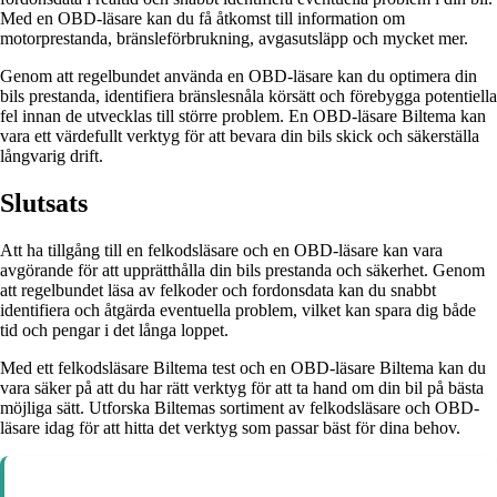
Med en OBD-läsare kan du få åtkomst till information om
motorprestanda, bränsleförbrukning, avgasutsläpp och mycket mer.
Genom att regelbundet använda en OBD-läsare kan du optimera din
bils prestanda, identifiera bränslesnåla körsätt och förebygga potentiella
fel innan de utvecklas till större problem. En OBD-läsare Biltema kan
vara ett värdefullt verktyg för att bevara din bils skick och säkerställa
långvarig drift.
Slutsats
Att ha tillgång till en felkodsläsare och en OBD-läsare kan vara
avgörande för att upprätthålla din bils prestanda och säkerhet. Genom
att regelbundet läsa av felkoder och fordonsdata kan du snabbt
identifiera och åtgärda eventuella problem, vilket kan spara dig både
tid och pengar i det långa loppet.
Med ett felkodsläsare Biltema test och en OBD-läsare Biltema kan du
vara säker på att du har rätt verktyg för att ta hand om din bil på bästa
möjliga sätt. Utforska Biltemas sortiment av felkodsläsare och OBD-
läsare idag för att hitta det verktyg som passar bäst för dina behov.