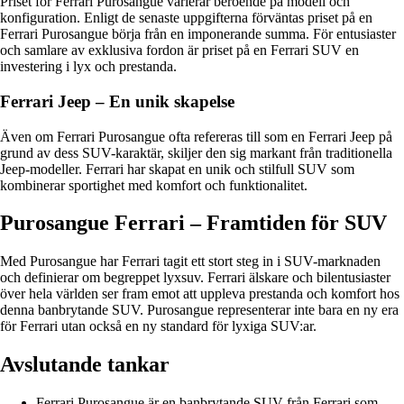
Priset för Ferrari Purosangue varierar beroende på modell och
konfiguration. Enligt de senaste uppgifterna förväntas priset på en
Ferrari Purosangue börja från en imponerande summa. För entusiaster
och samlare av exklusiva fordon är priset på en Ferrari SUV en
investering i lyx och prestanda.
Ferrari Jeep – En unik skapelse
Även om Ferrari Purosangue ofta refereras till som en Ferrari Jeep på
grund av dess SUV-karaktär, skiljer den sig markant från traditionella
Jeep-modeller. Ferrari har skapat en unik och stilfull SUV som
kombinerar sportighet med komfort och funktionalitet.
Purosangue Ferrari – Framtiden för SUV
Med Purosangue har Ferrari tagit ett stort steg in i SUV-marknaden
och definierar om begreppet lyxsuv. Ferrari älskare och bilentusiaster
över hela världen ser fram emot att uppleva prestanda och komfort hos
denna banbrytande SUV. Purosangue representerar inte bara en ny era
för Ferrari utan också en ny standard för lyxiga SUV:ar.
Avslutande tankar
Ferrari Purosangue är en banbrytande SUV från Ferrari som