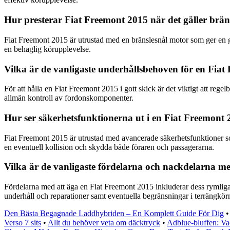
Hur presterar Fiat Freemont 2015 när det gäller br
Fiat Freemont 2015 är utrustad med en bränslesnål motor som ger en 
en behaglig körupplevelse.
Vilka är de vanligaste underhållsbehoven för en Fia
För att hålla en Fiat Freemont 2015 i gott skick är det viktigt att reg
allmän kontroll av fordonskomponenter.
Hur ser säkerhetsfunktionerna ut i en Fiat Freemont 
Fiat Freemont 2015 är utrustad med avancerade säkerhetsfunktioner so
en eventuell kollision och skydda både föraren och passagerarna.
Vilka är de vanligaste fördelarna och nackdelarna m
Fördelarna med att äga en Fiat Freemont 2015 inkluderar dess rymliga
underhåll och reparationer samt eventuella begränsningar i terrängkör
Den Bästa Begagnade Laddhybriden – En Komplett Guide För Dig
Verso 7 sits
•
Allt du behöver veta om däcktryck
•
Adblue-bluffen: Va