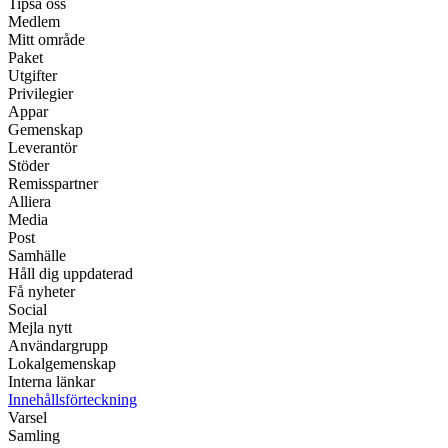
Tipsa oss
Medlem
Mitt område
Paket
Utgifter
Privilegier
Appar
Gemenskap
Leverantör
Stöder
Remisspartner
Alliera
Media
Post
Samhälle
Håll dig uppdaterad
Få nyheter
Social
Mejla nytt
Användargrupp
Lokalgemenskap
Interna länkar
Innehållsförteckning
Varsel
Samling