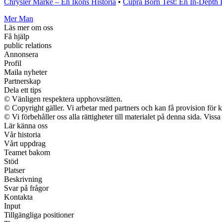
Chrysler Märke – En Ikons Historia
•
Cupra Born Test: En In-Depth 
Mer Man
Läs mer om oss
Få hjälp
public relations
Annonsera
Profil
Maila nyheter
Partnerskap
Dela ett tips
© Vänligen respektera upphovsrätten.
© Copyright gäller. Vi arbetar med partners och kan få provision f
© Vi förbehåller oss alla rättigheter till materialet på denna sida. Vis
Lär känna oss
Vår historia
Vårt uppdrag
Teamet bakom
Stöd
Platser
Beskrivning
Svar på frågor
Kontakta
Input
Tillgängliga positioner