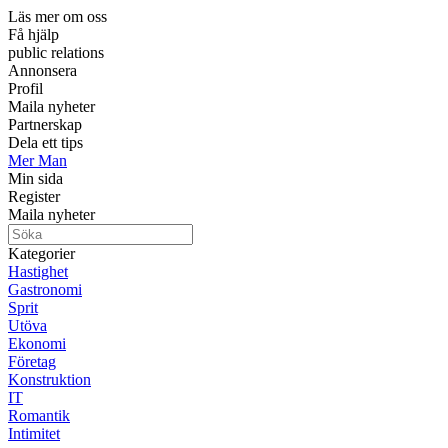
Läs mer om oss
Få hjälp
public relations
Annonsera
Profil
Maila nyheter
Partnerskap
Dela ett tips
Mer Man
Min sida
Register
Maila nyheter
Kategorier
Hastighet
Gastronomi
Sprit
Utöva
Ekonomi
Företag
Konstruktion
IT
Romantik
Intimitet