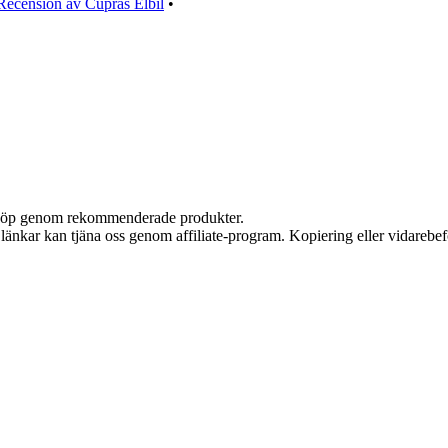
Recension av Cupras Elbil
•
ör köp genom rekommenderade produkter.
sa länkar kan tjäna oss genom affiliate-program. Kopiering eller vidarebef