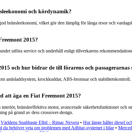
änsleekonomi och kördynamik?
god bränsleekonomi, vilket gör den lämplig för långa resor och vardag
t Freemont 2015?
elbundet utföra service och underhåll enligt tillverkarens rekommendatio
2015 och hur bidrar de till förarens och passagerarnas
m antisladdsystem, krockkuddar, ABS-bromsar och stabilitetskontroll. 
ed att äga en Fiat Freemont 2015?
 interiör, bränsleeffektiva motor, avancerade säkerhetsfunktioner och 
ning på grund av dess crossover-design.
•
Världens Snabbaste Elbil – Rimac Nevera
•
Hur länge håller diesel oc
d du behöver veta om problemen med Adblue-systemet i bilar
•
Merced