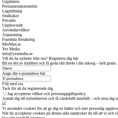
Uppdatera
Prenumerationsström
Lagstiftning
Småkakor
Privatliv
Upphovsrätt
Användarvillkor
Anpassning
Framtida försäkring
MerMan.se
Yes Media
info@yesmedia.se
Vill du ha nyheter från oss? Registrera dig här
Bli en del av klubben och få goda råd direkt i din inkorg – helt gratis.
Ange din e-postadress här
Följ med oss
Tack för att du registrerade dig
Jag accepterar villkor och personuppgiftspolicy.
Anmäl dig till nyhetsbrevet och få värdefullt innehåll – och oroa dig in
Vi använder cookies för att ge dig en bättre och mer personlig uppleve
När du accepterar cookies på denna sida samtycker du till att vi och 
hur vårt innehåll presterar