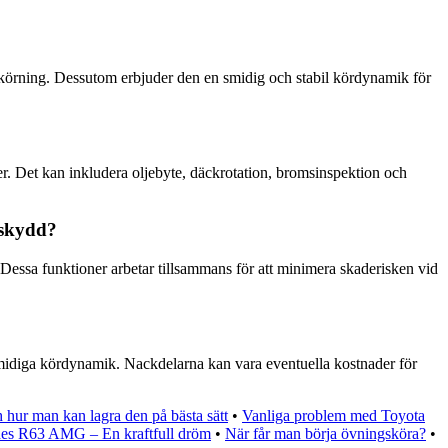
skörning. Dessutom erbjuder den en smidig och stabil kördynamik för
ner. Det kan inkludera oljebyte, däckrotation, bromsinspektion och
 skydd?
Dessa funktioner arbetar tillsammans för att minimera skaderisken vid
smidiga kördynamik. Nackdelarna kan vara eventuella kostnader för
h hur man kan lagra den på bästa sätt
•
Vanliga problem med Toyota
es R63 AMG – En kraftfull dröm
•
När får man börja övningsköra?
•