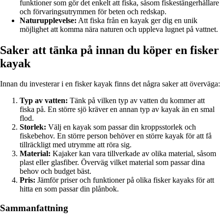
funktioner som gör det enkelt att fiska, såsom fiskestängerhållare
och förvaringsutrymmen för beten och redskap.
Naturupplevelse:
Att fiska från en kayak ger dig en unik
möjlighet att komma nära naturen och uppleva lugnet på vattnet.
Saker att tänka på innan du köper en fisker
kayak
Innan du investerar i en fisker kayak finns det några saker att överväga:
Typ av vatten:
Tänk på vilken typ av vatten du kommer att
fiska på. En större sjö kräver en annan typ av kayak än en smal
flod.
Storlek:
Välj en kayak som passar din kroppsstorlek och
fiskebehov. En större person behöver en större kayak för att få
tillräckligt med utrymme att röra sig.
Material:
Kajaker kan vara tillverkade av olika material, såsom
plast eller glasfiber. Överväg vilket material som passar dina
behov och budget bäst.
Pris:
Jämför priser och funktioner på olika fisker kayaks för att
hitta en som passar din plånbok.
Sammanfattning