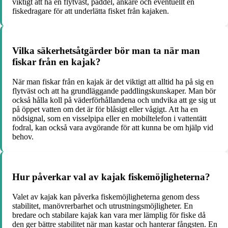
viktigt att ha en flytväst, paddel, ankare och eventuellt en
fiskedragare för att underlätta fisket från kajaken.
Vilka säkerhetsåtgärder bör man ta när man
fiskar från en kajak?
När man fiskar från en kajak är det viktigt att alltid ha på sig en
flytväst och att ha grundläggande paddlingskunskaper. Man bör
också hålla koll på väderförhållandena och undvika att ge sig ut
på öppet vatten om det är för blåsigt eller vågigt. Att ha en
nödsignal, som en visselpipa eller en mobiltelefon i vattentätt
fodral, kan också vara avgörande för att kunna be om hjälp vid
behov.
Hur påverkar val av kajak fiskemöjligheterna?
Valet av kajak kan påverka fiskemöjligheterna genom dess
stabilitet, manövrerbarhet och utrustningsmöjligheter. En
bredare och stabilare kajak kan vara mer lämplig för fiske då
den ger bättre stabilitet när man kastar och hanterar fångsten. En