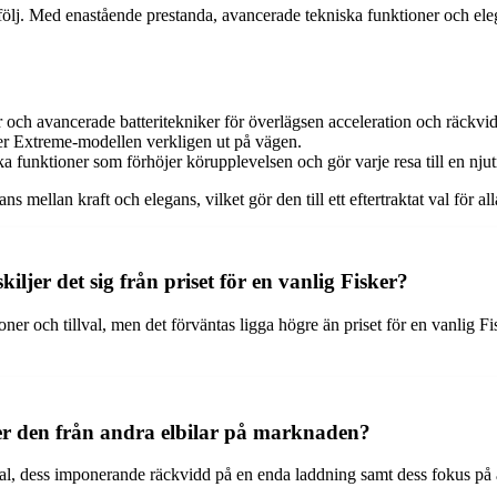
tfölj. Med enastående prestanda, avancerade tekniska funktioner och ele
 och avancerade batteritekniker för överlägsen acceleration och räckvi
cker Extreme-modellen verkligen ut på vägen.
 funktioner som förhöjer körupplevelsen och gör varje resa till en njut
mellan kraft och elegans, vilket gör den till ett eftertraktat val för al
ljer det sig från priset för en vanlig Fisker?
oner och tillval, men det förväntas ligga högre än priset för en vanlig
er den från andra elbilar på marknaden?
al, dess imponerande räckvidd på en enda laddning samt dess fokus på å