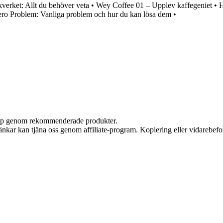
verket: Allt du behöver veta
•
Wey Coffee 01 – Upplev kaffegeniet
•
H
ro Problem: Vanliga problem och hur du kan lösa dem
•
 köp genom rekommenderade produkter.
 länkar kan tjäna oss genom affiliate-program. Kopiering eller vidarebefor