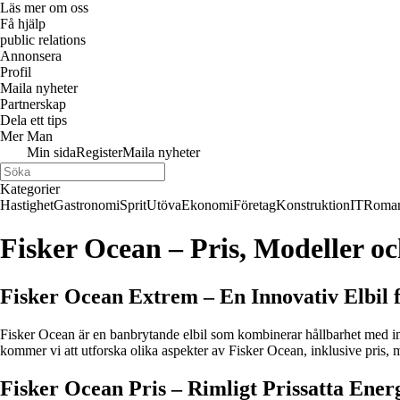
Läs mer om oss
Få hjälp
public relations
Annonsera
Profil
Maila nyheter
Partnerskap
Dela ett tips
Mer Man
Min sida
Register
Maila nyheter
Kategorier
Hastighet
Gastronomi
Sprit
Utöva
Ekonomi
Företag
Konstruktion
IT
Roman
Fisker Ocean – Pris, Modeller oc
Fisker Ocean Extrem – En Innovativ Elbil 
Fisker Ocean är en banbrytande elbil som kombinerar hållbarhet med impo
kommer vi att utforska olika aspekter av Fisker Ocean, inklusive pris,
Fisker Ocean Pris – Rimligt Prissatta Energ