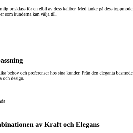
komlig prisklass för en elbil av dess kaliber. Med tanke på dess toppmo
er som kunderna kan välja till.
passning
lika behov och preferenser hos sina kunder. Från den eleganta basmodell
da och design.
nda
inationen av Kraft och Elegans