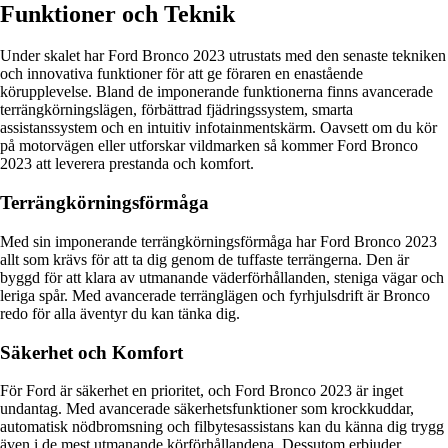
Funktioner och Teknik
Under skalet har Ford Bronco 2023 utrustats med den senaste tekniken
och innovativa funktioner för att ge föraren en enastående
körupplevelse. Bland de imponerande funktionerna finns avancerade
terrängkörningslägen, förbättrad fjädringssystem, smarta
assistanssystem och en intuitiv infotainmentskärm. Oavsett om du kör
på motorvägen eller utforskar vildmarken så kommer Ford Bronco
2023 att leverera prestanda och komfort.
Terrängkörningsförmåga
Med sin imponerande terrängkörningsförmåga har Ford Bronco 2023
allt som krävs för att ta dig genom de tuffaste terrängerna. Den är
byggd för att klara av utmanande väderförhållanden, steniga vägar och
leriga spår. Med avancerade terränglägen och fyrhjulsdrift är Bronco
redo för alla äventyr du kan tänka dig.
Säkerhet och Komfort
För Ford är säkerhet en prioritet, och Ford Bronco 2023 är inget
undantag. Med avancerade säkerhetsfunktioner som krockkuddar,
automatisk nödbromsning och filbytesassistans kan du känna dig trygg
även i de mest utmanande körförhållandena. Dessutom erbjuder