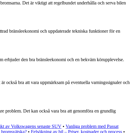
omsarna. Det är viktigt att regelbundet underhålla och serva bilen
ättrad bränsleekonomi och uppdaterade tekniska funktioner för en
utom erbjuder den bra bränsleekonomi och en bekväm körupplevelse.
t är också bra att vara uppmärksam på eventuella varningssignaler och
gare problem. Det kan också vara bra att genomföra en grundlig
ikt av Volkswagens senaste SUV
•
Vanliga problem med Passat
a bromsvätska?
•
Felsökning av bil – Priser, kostnader och process
•