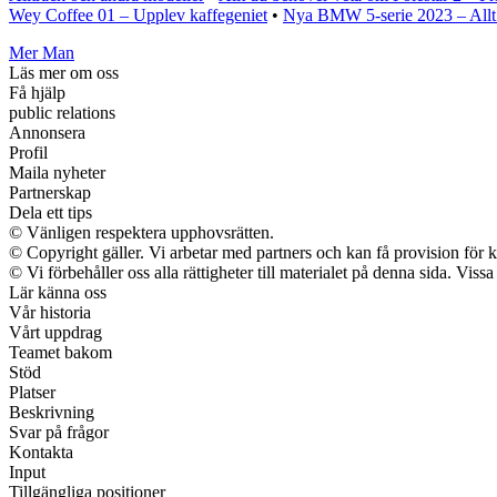
Wey Coffee 01 – Upplev kaffegeniet
•
Nya BMW 5-serie 2023 – Allt
Mer Man
Läs mer om oss
Få hjälp
public relations
Annonsera
Profil
Maila nyheter
Partnerskap
Dela ett tips
© Vänligen respektera upphovsrätten.
© Copyright gäller. Vi arbetar med partners och kan få provision f
© Vi förbehåller oss alla rättigheter till materialet på denna sida. Vis
Lär känna oss
Vår historia
Vårt uppdrag
Teamet bakom
Stöd
Platser
Beskrivning
Svar på frågor
Kontakta
Input
Tillgängliga positioner