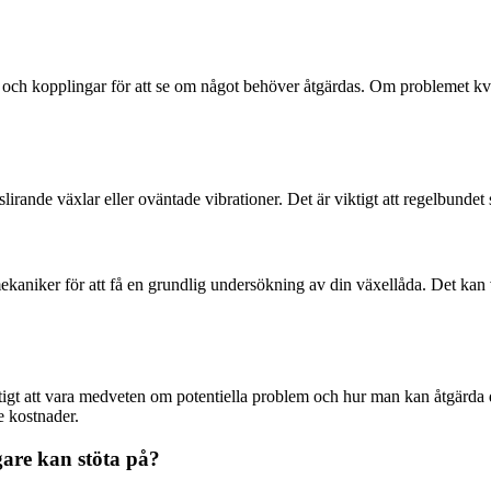
och kopplingar för att se om något behöver åtgärdas. Om problemet kvarst
ande växlar eller oväntade vibrationer. Det är viktigt att regelbundet s
iker för att få en grundlig undersökning av din växellåda. Det kan vara 
ktigt att vara medveten om potentiella problem och hur man kan åtgär
 kostnader.
are kan stöta på?