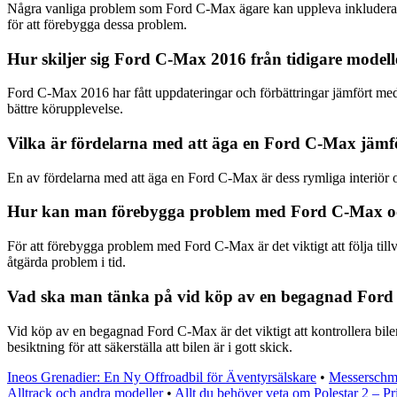
Några vanliga problem som Ford C-Max ägare kan uppleva inkluderar e
för att förebygga dessa problem.
Hur skiljer sig Ford C-Max 2016 från tidigare modell
Ford C-Max 2016 har fått uppdateringar och förbättringar jämfört med
bättre körupplevelse.
Vilka är fördelarna med att äga en Ford C-Max jäm
En av fördelarna med att äga en Ford C-Max är dess rymliga interiör
Hur kan man förebygga problem med Ford C-Max och 
För att förebygga problem med Ford C-Max är det viktigt att följa ti
åtgärda problem i tid.
Vad ska man tänka på vid köp av en begagnad For
Vid köp av en begagnad Ford C-Max är det viktigt att kontrollera bile
besiktning för att säkerställa att bilen är i gott skick.
Ineos Grenadier: En Ny Offroadbil för Äventyrsälskare
•
Messerschmit
Alltrack och andra modeller
•
Allt du behöver veta om Polestar 2 – Pr