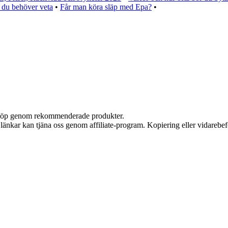
 du behöver veta
•
Får man köra släp med Epa?
•
ör köp genom rekommenderade produkter.
sa länkar kan tjäna oss genom affiliate-program. Kopiering eller vidarebef