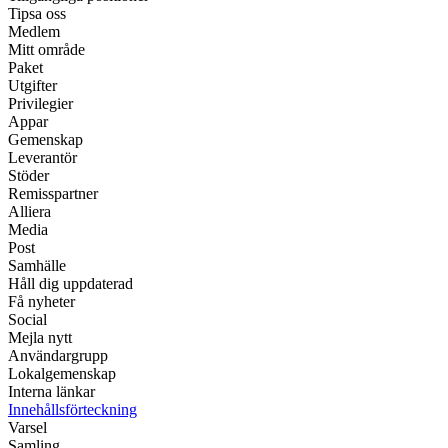
Tipsa oss
Medlem
Mitt område
Paket
Utgifter
Privilegier
Appar
Gemenskap
Leverantör
Stöder
Remisspartner
Alliera
Media
Post
Samhälle
Håll dig uppdaterad
Få nyheter
Social
Mejla nytt
Användargrupp
Lokalgemenskap
Interna länkar
Innehållsförteckning
Varsel
Samling