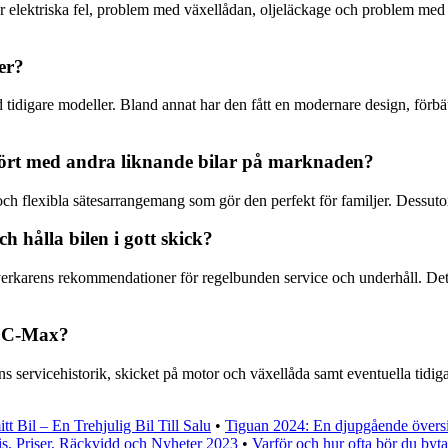
lektriska fel, problem med växellådan, oljeläckage och problem med br
er?
 tidigare modeller. Bland annat har den fått en modernare design, förb
fört med andra liknande bilar på marknaden?
 och flexibla sätesarrangemang som gör den perfekt för familjer. Dess
hålla bilen i gott skick?
llverkarens rekommendationer för regelbunden service och underhåll. De
d C-Max?
ns servicehistorik, skicket på motor och växellåda samt eventuella tidi
t Bil – En Trehjulig Bil Till Salu
•
Tiguan 2024: En djupgående övers
is, Priser, Räckvidd och Nyheter 2023
•
Varför och hur ofta bör du byt