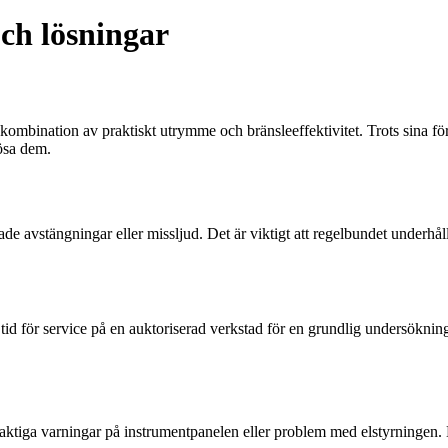
ch lösningar
kombination av praktiskt utrymme och bränsleeffektivitet. Trots sina f
ösa dem.
vstängningar eller missljud. Det är viktigt att regelbundet underhålla d
ör service på en auktoriserad verkstad för en grundlig undersökning. D
tiga varningar på instrumentpanelen eller problem med elstyrningen. Det 