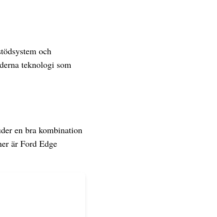
rstödsystem och
oderna teknologi som
uder en bra kombination
ner är Ford Edge