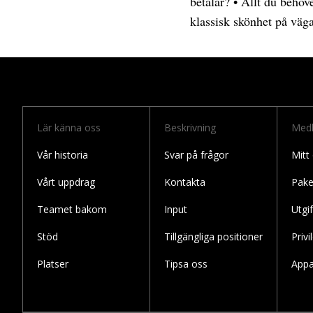
betalar?
•
Allt du behöv
klassisk skönhet på väg
Lär känna oss
Beskrivning
Med
Vår historia
Svar på frågor
Mitt
Vårt uppdrag
Kontakta
Pake
Teamet bakom
Input
Utgif
Stöd
Tillgängliga positioner
Privi
Platser
Tipsa oss
Appa