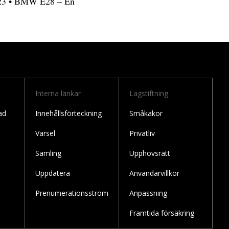
23
•
BMW E28 – En
Interna länkar
Lagstiftning
ad
Innehållsförteckning
Småkakor
Varsel
Privatliv
Samling
Upphovsrätt
Uppdatera
Användarvillkor
Prenumerationsström
Anpassning
Framtida försäkring