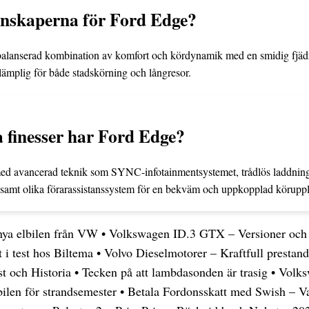
enskaperna för Ford Edge?
balanserad kombination av komfort och kördynamik med en smidig fjäd
 lämplig för både stadskörning och långresor.
a finesser har Ford Edge?
med avancerad teknik som SYNC-infotainmentsystemet, trådlös laddnin
samt olika förarassistanssystem för en bekväm och uppkopplad köruppl
ya elbilen från VW
•
Volkswagen ID.3 GTX – Versioner och
i test hos Biltema
•
Volvo Dieselmotorer – Kraftfull prestanda
t och Historia
•
Tecken på att lambdasonden är trasig
•
Volks
ilen för strandsemester
•
Betala Fordonsskatt med Swish – V