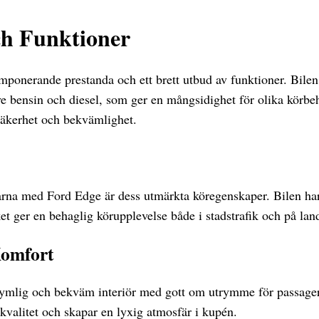
ch Funktioner
mponerande prestanda och ett brett utbud av funktioner. Bilen
ive bensin och diesel, som ger en mångsidighet för olika körb
säkerhet och bekvämlighet.
arna med Ford Edge är dess utmärkta köregenskaper. Bilen har
et ger en behaglig körupplevelse både i stadstrafik och på lan
Komfort
rymlig och bekväm interiör med gott om utrymme för passage
kvalitet och skapar en lyxig atmosfär i kupén.