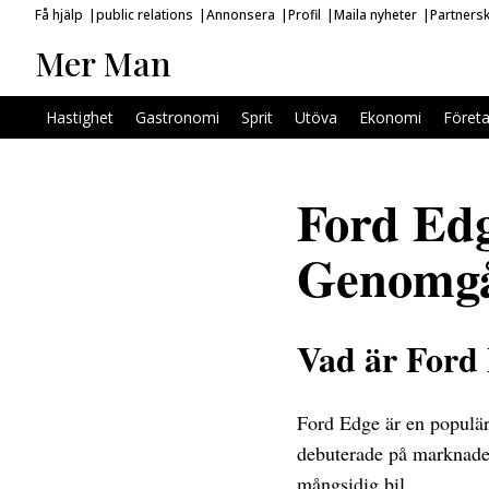
Få hjälp
public relations
Annonsera
Profil
Maila nyheter
Partners
Mer Man
Hastighet
Gastronomi
Sprit
Utöva
Ekonomi
Föret
Ford Edg
Genomg
Vad är Ford
Ford Edge är en populär
debuterade på marknaden 
mångsidig bil.