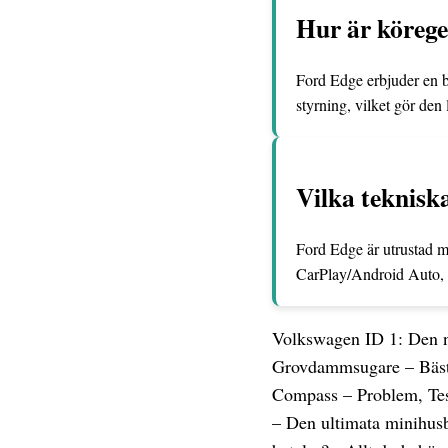
Hur är köreg
Ford Edge erbjuder en 
styrning, vilket gör den
Vilka teknisk
Ford Edge är utrustad 
CarPlay/Android Auto, 
Volkswagen ID 1: Den n
Grovdammsugare – Bäst 
Compass – Problem, Tes
– Den ultimata minihusb