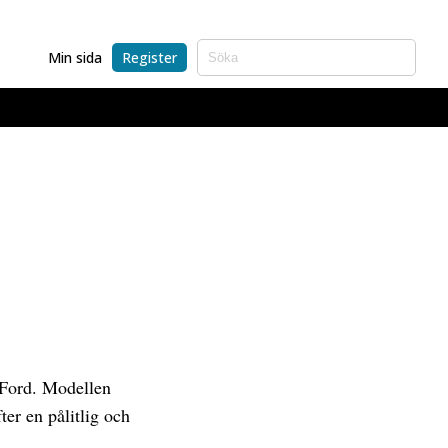
Min sida
Register
 Ford. Modellen
er en pålitlig och