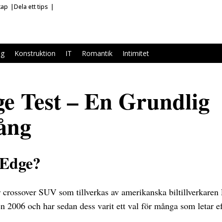
kap
Dela ett tips
ag
Konstruktion
IT
Romantik
Intimitet
e Test – En Grundlig
ång
 Edge?
 crossover SUV som tillverkas av amerikanska biltillverkaren
2006 och har sedan dess varit ett val för många som letar eft