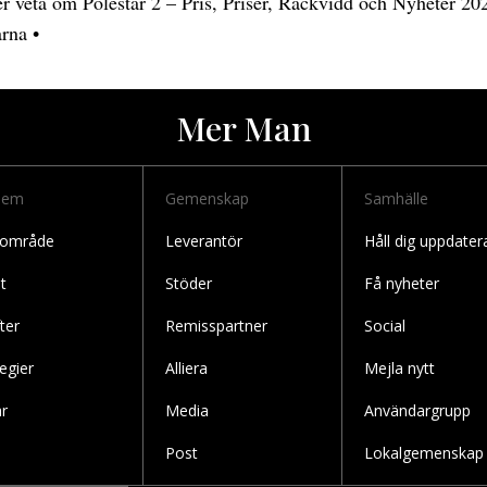
er veta om Polestar 2 – Pris, Priser, Räckvidd och Nyheter 20
arna
•
Mer Man
lem
Gemenskap
Samhälle
 område
Leverantör
Håll dig uppdater
t
Stöder
Få nyheter
ter
Remisspartner
Social
legier
Alliera
Mejla nytt
r
Media
Användargrupp
Post
Lokalgemenskap