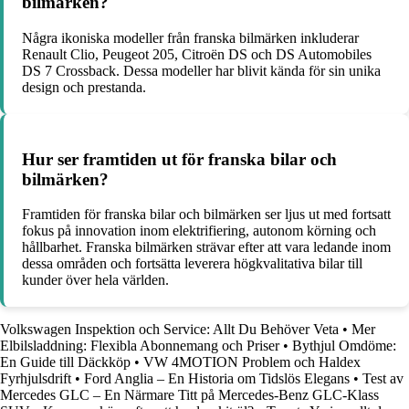
bilmärken?
Några ikoniska modeller från franska bilmärken inkluderar
Renault Clio, Peugeot 205, Citroën DS och DS Automobiles
DS 7 Crossback. Dessa modeller har blivit kända för sin unika
design och prestanda.
Hur ser framtiden ut för franska bilar och
bilmärken?
Framtiden för franska bilar och bilmärken ser ljus ut med fortsatt
fokus på innovation inom elektrifiering, autonom körning och
hållbarhet. Franska bilmärken strävar efter att vara ledande inom
dessa områden och fortsätta leverera högkvalitativa bilar till
kunder över hela världen.
Volkswagen Inspektion och Service: Allt Du Behöver Veta
•
Mer
Elbilsladdning: Flexibla Abonnemang och Priser
•
Bythjul Omdöme:
En Guide till Däckköp
•
VW 4MOTION Problem och Haldex
Fyrhjulsdrift
•
Ford Anglia – En Historia om Tidslös Elegans
•
Test av
Mercedes GLC – En Närmare Titt på Mercedes-Benz GLC-Klass