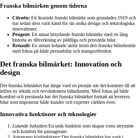
Franska bilmärken genom tiderna
Citroën:
Ett ikoniskt franskt bilmärke som grundades 1919 och
har sedan dess varit känd för sin unika design och teknologiska
innovationer.
Peugeot:
Ett annat betydande franskt bilmärke med en lång
historia av tillverkning av pålitliga och prisvärda bilar.
Renault:
En annan ledande aktör inom den franska bilindustrin
med fokus på både personbilar och transportfordon.
Det franska bilmärket: Innovation och
design
Det franska bilmärket har länge varit en pionjär när det kommer till att
införa ny teknik och revolutionera bilindustrin. Med fokus på både
komfort och prestanda har det franska bilmärket fortsatt att leverera
bilar som imponerar både kunder och experter världen över.
Innovativa funktioner och teknologier
Lutande baksäten:
En unik funktion som skapar extra utrymme
och komfort för passagerare.
Autonoma körfunktioner:
Det franska bilmärket har varit i