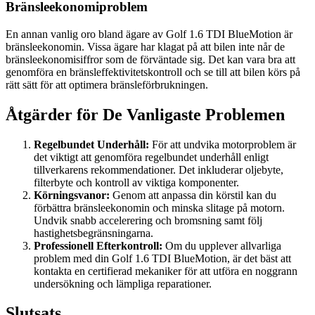
Bränsleekonomiproblem
En annan vanlig oro bland ägare av Golf 1.6 TDI BlueMotion är
bränsleekonomin. Vissa ägare har klagat på att bilen inte når de
bränsleekonomisiffror som de förväntade sig. Det kan vara bra att
genomföra en bränsleffektivitetskontroll och se till att bilen körs på
rätt sätt för att optimera bränsleförbrukningen.
Åtgärder för De Vanligaste Problemen
Regelbundet Underhåll:
För att undvika motorproblem är
det viktigt att genomföra regelbundet underhåll enligt
tillverkarens rekommendationer. Det inkluderar oljebyte,
filterbyte och kontroll av viktiga komponenter.
Körningsvanor:
Genom att anpassa din körstil kan du
förbättra bränsleekonomin och minska slitage på motorn.
Undvik snabb accelerering och bromsning samt följ
hastighetsbegränsningarna.
Professionell Efterkontroll:
Om du upplever allvarliga
problem med din Golf 1.6 TDI BlueMotion, är det bäst att
kontakta en certifierad mekaniker för att utföra en noggrann
undersökning och lämpliga reparationer.
Slutsats