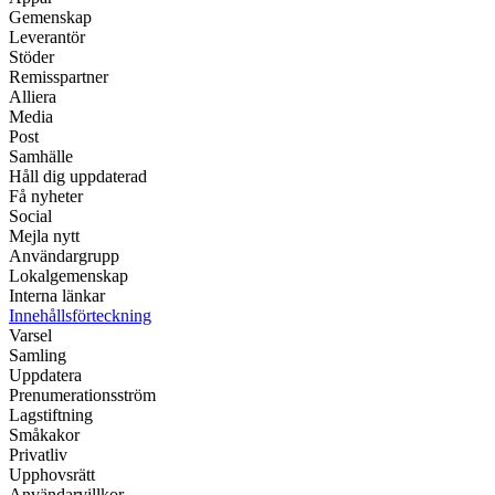
Gemenskap
Leverantör
Stöder
Remisspartner
Alliera
Media
Post
Samhälle
Håll dig uppdaterad
Få nyheter
Social
Mejla nytt
Användargrupp
Lokalgemenskap
Interna länkar
Innehållsförteckning
Varsel
Samling
Uppdatera
Prenumerationsström
Lagstiftning
Småkakor
Privatliv
Upphovsrätt
Användarvillkor