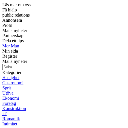
Läs mer om oss
Få hjälp
public relations
Annonsera
Profil
Maila nyheter
Partnerskap
Dela ett tips
Mer Man
Min sida
Register
Maila nyheter
Kategorier
Hastighet
Gastronomi
Sprit
Utöva
Ekonomi
Företag
Konstruktion
IT
Romantik
Intimitet