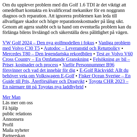
Om du upplever problem med din Golf 1.6 TDI är det viktigt att
omedelbart kontakta en kvalificerad mekaniker för en noggrann
diagnos och reparation. Att ignorera problemen kan leda till
allvarligare skador och högre reparationskostnader på lång sikt.
Genom att agera snabbt och ta hand om eventuella problem kan du
förlänga bilens livslängd och säkerställa dess pålitlighet på vägen.
VW Golf 2024 – Den nya golfmodellen i fokus
•
Vanliga problem
med Volvo C30 T5
•
Autodoc – Leveranstid och Returpolicy
•
Mercedes T80 – Den legendariska rekordbilen
•
Test av Volvo V60
Cross Country – En Omfattande Granskning
•
Felsökning av bil –
Priser, kostnader och process
•
Varför Personnummer B96
försvinner och vad det innebär för dig
•
E-Golf Räckvidd: Allt du
behöver veta om Volkswagen E-Golf
•
Fisker Ocean Sverige – En
Guide till Pris, Återförsäljare och Dragvikt
•
Toyota CHR 2023 –
En närmare titt på Toyotas nya laddhybrid
•
Mer Man
Läs mer om oss
Få hjälp
public relations
Annonsera
Profil
Maila nyheter
Partnerskap