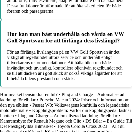
autobroms, filbytesvarnare, adaptiv farthållare och backkamera.
Dessa funktioner är utformade för att öka säkerheten för både
föraren och passagerarna.
Hur kan man bäst underhålla och vårda en VW
Golf Sportsvan för att förlänga dess livslängd?
För att förlänga livslängden på en VW Golf Sportsvan är det
viktigt att regelbundet utföra service och underhåll enligt
tillverkarens rekommendationer. Att hålla bilen ren både
invändigt och utvändigt, kontrollera oljenivån regelbundet och
se till att däcken är i gott skick är också viktiga åtgärder för att
bibehålla bilens prestanda och skick.
Hur mycket bensin drar en bil?
•
Plug and Charge – Automatiserad
laddning för elbilar
•
Porsche Macan 2024: Priser och information om
den nya elbilen
•
Passat W8: Volkswagens kraftfulla och legendariska
motoralternativ
•
Kopplingsproblem: Varför din kopplingspedal fastnar
i botten
•
Plug and Charge – Automatiserad laddning för elbilar
•
Kamremsbyte för Renault Megane och Clio
•
DS Bilar – En Guide Till
Det Prestigefyllda Bilmärket
•
Toyota Corolla Cross 2023 – Allt du
behöver veta
•
Råd och Rön: Den svarta listan över oseriösa