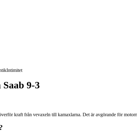
tik
Intimitet
å Saab 9-3
erför kraft från vevaxeln till kamaxlarna. Det är avgörande för motorns
?