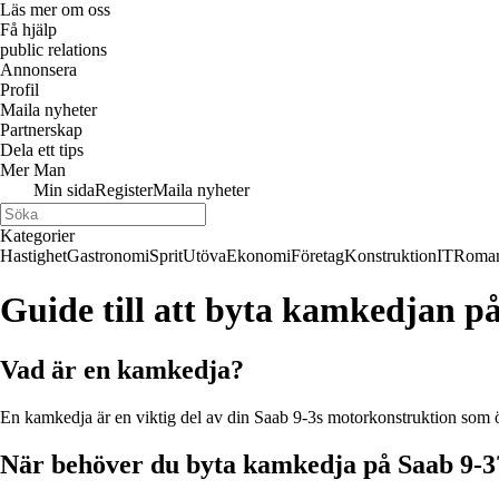
Läs mer om oss
Få hjälp
public relations
Annonsera
Profil
Maila nyheter
Partnerskap
Dela ett tips
Mer Man
Min sida
Register
Maila nyheter
Kategorier
Hastighet
Gastronomi
Sprit
Utöva
Ekonomi
Företag
Konstruktion
IT
Roman
Guide till att byta kamkedjan p
Vad är en kamkedja?
En kamkedja är en viktig del av din Saab 9-3s motorkonstruktion som öv
När behöver du byta kamkedja på Saab 9-3