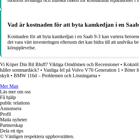
motorns livslängd och minska risken för kostsamma reparationer i f
Vad är kostnaden för att byta kamkedjan i en Saab 
Kostnaden för att byta kamkedjan i en Saab 9-3 kan variera beroende
det vara värt investeringen eftersom det kan bidra till att undvika 
körupplevelse.
Vi Köper Din Bil Bluff? Viktiga Omdömen och Recensioner
•
Koknöl:
håller sommardäck?
•
Vanliga fel på Volvo V70 Generation 1
•
Böter 
skylt
•
BMW 116d – Problemen och Lösningarna
•
Mer Man
Läs mer om oss
Få hjälp
public relations
Annonsera
Profil
Maila nyheter
Partnerskap
Dela ett tips
© Vänligen respektera upphovsrätten.