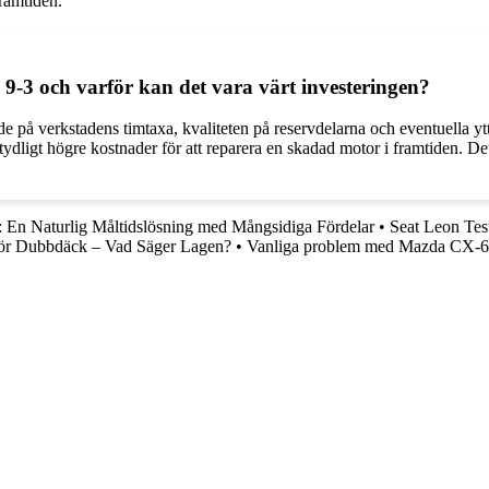
ramtiden.
9-3 och varför kan det vara värt investeringen?
 på verkstadens timtaxa, kvaliteten på reservdelarna och eventuella ytt
betydligt högre kostnader för att reparera en skadad motor i framtiden. D
 En Naturlig Måltidslösning med Mångsidiga Fördelar
•
Seat Leon Tes
för Dubbdäck – Vad Säger Lagen?
•
Vanliga problem med Mazda CX-60