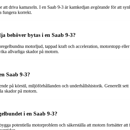
att driva kamaxeln. I en Saab 9-3 är kamkedjan avgörande för att synk
ka fungera korrekt.
ja behöver bytas i en Saab 9-3?
egelbundna motorljud, tappad kraft och acceleration, motorstopp eller s
ika allvarliga skador på motorn.
en Saab 9-3?
de på körstil, miljöförhållanden och underhållshistorik. Generellt se
lla skador på motorn.
gelbundet i en Saab 9-3?
a potentiella motorproblem och säkerställa att motorn fortsätter att fun