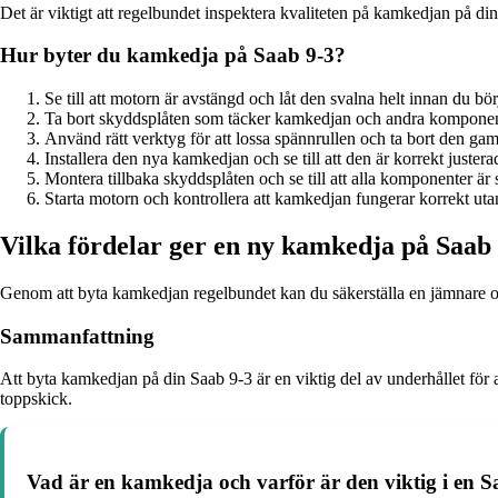
Det är viktigt att regelbundet inspektera kvaliteten på kamkedjan på di
Hur byter du kamkedja på Saab 9-3?
Se till att motorn är avstängd och låt den svalna helt innan du bör
Ta bort skyddsplåten som täcker kamkedjan och andra komponen
Använd rätt verktyg för att lossa spännrullen och ta bort den ga
Installera den nya kamkedjan och se till att den är korrekt justerad
Montera tillbaka skyddsplåten och se till att alla komponenter är s
Starta motorn och kontrollera att kamkedjan fungerar korrekt utan 
Vilka fördelar ger en ny kamkedja på Saab
Genom att byta kamkedjan regelbundet kan du säkerställa en jämnare och 
Sammanfattning
Att byta kamkedjan på din Saab 9-3 är en viktig del av underhållet för at
toppskick.
Vad är en kamkedja och varför är den viktig i en S