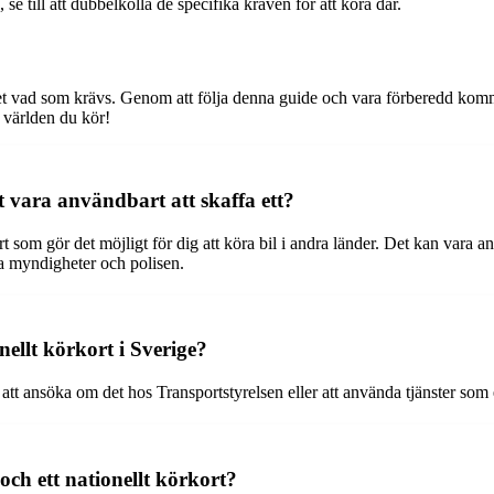
 se till att dubbelkolla de specifika kraven för att köra där.
vet vad som krävs. Genom att följa denna guide och vara förberedd komme
i världen du kör!
t vara användbart att skaffa ett?
ort som gör det möjligt för dig att köra bil i andra länder. Det kan vara a
a myndigheter och polisen.
onellt körkort i Sverige?
 är att ansöka om det hos Transportstyrelsen eller att använda tjänster s
och ett nationellt körkort?