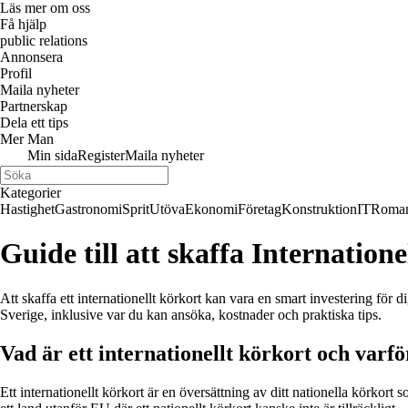
Läs mer om oss
Få hjälp
public relations
Annonsera
Profil
Maila nyheter
Partnerskap
Dela ett tips
Mer Man
Min sida
Register
Maila nyheter
Kategorier
Hastighet
Gastronomi
Sprit
Utöva
Ekonomi
Företag
Konstruktion
IT
Roman
Guide till att skaffa Internatione
Att skaffa ett internationellt körkort kan vara en smart investering för 
Sverige, inklusive var du kan ansöka, kostnader och praktiska tips.
Vad är ett internationellt körkort och var
Ett internationellt körkort är en översättning av ditt nationella körkort 