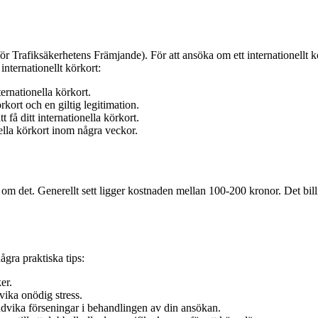
ör Trafiksäkerhetens Främjande). För att ansöka om ett internationellt 
internationellt körkort:
ernationella körkort.
kort och en giltig legitimation.
 få ditt internationella körkort.
ella körkort inom några veckor.
 om det. Generellt sett ligger kostnaden mellan 100-200 kronor. Det billiga
några praktiska tips:
er.
dvika onödig stress.
undvika förseningar i behandlingen av din ansökan.