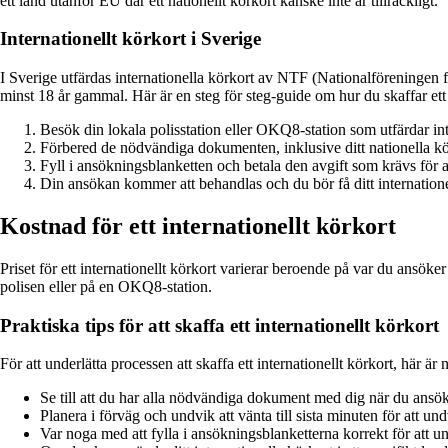
ett land utanför EU där ett nationellt körkort kanske inte är tillräckligt.
Internationellt körkort i Sverige
I Sverige utfärdas internationella körkort av NTF (Nationalföreningen f
minst 18 år gammal. Här är en steg för steg-guide om hur du skaffar ett 
Besök din lokala polisstation eller OKQ8-station som utfärdar int
Förbered de nödvändiga dokumenten, inklusive ditt nationella kör
Fyll i ansökningsblanketten och betala den avgift som krävs för att
Din ansökan kommer att behandlas och du bör få ditt internation
Kostnad för ett internationellt körkort
Priset för ett internationellt körkort varierar beroende på var du ansöker
polisen eller på en OKQ8-station.
Praktiska tips för att skaffa ett internationellt körkort
För att underlätta processen att skaffa ett internationellt körkort, här är 
Se till att du har alla nödvändiga dokument med dig när du ansök
Planera i förväg och undvik att vänta till sista minuten för att un
Var noga med att fylla i ansökningsblanketterna korrekt för att 