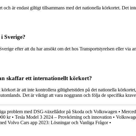
rt och är endast giltigt tillsammans med det nationella körkortet. Det inter
 i Sverige?
i Sverige efter att du har ansökt om det hos Transportstyrelsen eller via a
n skaffar ett internationellt körkort?
körkort är att inte kontrollera giltighetstiden på det nationella körkortet
g utomlands. Det är viktigt att vara noggrann och följa de specifika krav
iga problem med DSG-växellådor på Skoda och Volkswagen
•
Merced
000 kr
•
Tesla Model 3 2024 – Provkörning och innovation
•
Volkswage
ed Volvo Cars app 2023: Lösningar och Vanliga Frågor
•