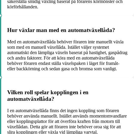
säkerställa smidig växling baserat på förarens körmönster och
körförhållanden.
Hur växlar man med en automatväxellåda?
Med en automatväxellåda behöver föraren inte manuellt växla
som med en manuell växellåda. Istället väljer systemet
automatiskt den lämpliga växeln baserat på hastighet, gaspådrag
och andra faktorer. För att köra med en automatväxellåda
behöver föraren endast ställa växelspaken i läget för framåt-
eller backkörning och sedan gasa och bromsa som vanligt.
Vilken roll spelar kopplingen i en
automatväxellåda?
I en automatväxellåda finns det ingen koppling som föraren
behöver använda manuellt. Istället används momentomvandlare
eller kopplingsplattor för att överföra kraften från motorn till
växellådan. Detta gör att föraren inte behöver oroa sig för att
slira kopplingen eller växla vid lämpliga varvtal.