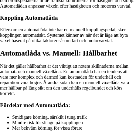
och bromspedalerna är de främsta kontrollerna för hastighet och stopp.
Automatlådan anpassar växeln efter hastigheten och motorns varvtal.
Koppling Automatlåda
Eftersom en automatlåda inte har en manuell kopplingspedal, sker
kopplingen automatiskt. Systemet känner av när det är läge att byta
växel baserat på olika faktorer såsom fart och motorvarvtal.
Automatlåda vs. Manuell: Hållbarhet
När det gäller hållbarhet är det viktigt att notera skillnaderna mellan
automat- och manuell växellåda. En automatlåda har en tendens att
vara mer komplex och därmed kan kostnaden för underhåll och
reparation vara högre. Å andra sidan kan en manuell växellåda vara
mer hållbar på lång sikt om den underhålls regelbundet och körs
korrekt.
Fördelar med Automatlåda:
Smidigare körning, särskilt i tung trafik
Mindre risk för slitage på kopplingen
Mer bekväm körning för vissa förare