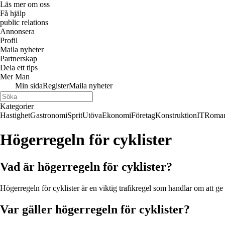
Läs mer om oss
Få hjälp
public relations
Annonsera
Profil
Maila nyheter
Partnerskap
Dela ett tips
Mer Man
Min sida
Register
Maila nyheter
Kategorier
Hastighet
Gastronomi
Sprit
Utöva
Ekonomi
Företag
Konstruktion
IT
Roman
Högerregeln för cyklister
Vad är högerregeln för cyklister?
Högerregeln för cyklister är en viktig trafikregel som handlar om att ge
Var gäller högerregeln för cyklister?