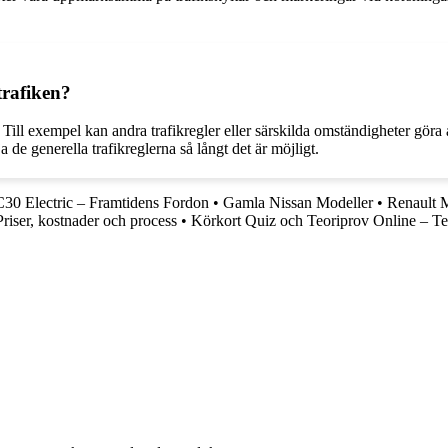
trafiken?
. Till exempel kan andra trafikregler eller särskilda omständigheter göra 
a de generella trafikreglerna så långt det är möjligt.
30 Electric – Framtidens Fordon
•
Gamla Nissan Modeller
•
Renault M
Priser, kostnader och process
•
Körkort Quiz och Teoriprov Online – Te