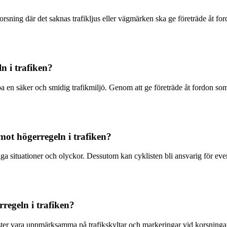
korsning där det saknas trafikljus eller vägmärken ska ge företräde åt 
ln i trafiken?
t skapa en säker och smidig trafikmiljö. Genom att ge företräde åt fordon
mot högerregeln i trafiken?
iga situationer och olyckor. Dessutom kan cyklisten bli ansvarig för event
regeln i trafiken?
ster vara uppmärksamma på trafikskyltar och markeringar vid korsningar o