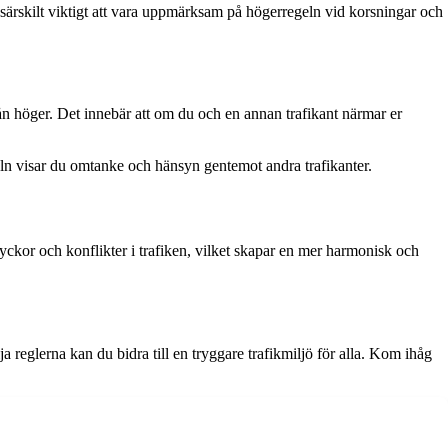
 är särskilt viktigt att vara uppmärksam på högerregeln vid korsningar och
rån höger. Det innebär att om du och en annan trafikant närmar er
geln visar du omtanke och hänsyn gentemot andra trafikanter.
 olyckor och konflikter i trafiken, vilket skapar en mer harmonisk och
a reglerna kan du bidra till en tryggare trafikmiljö för alla. Kom ihåg