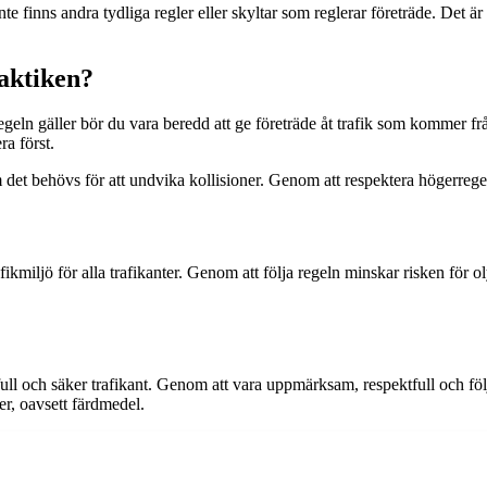
t inte finns andra tydliga regler eller skyltar som reglerar företräde. Det
raktiken?
egeln gäller bör du vara beredd att ge företräde åt trafik som kommer f
a först.
om det behövs för att undvika kollisioner. Genom att respektera högerre
rafikmiljö för alla trafikanter. Genom att följa regeln minskar risken för
full och säker trafikant. Genom att vara uppmärksam, respektfull och följ
ter, oavsett färdmedel.