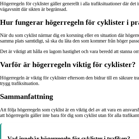
Högerregeln för cyklister gäller generellt i alla trafiksituationer där de
vägavsnitt där sikten är begränsad.
Hur fungerar högerregeln för cyklister i p
När du som cyklist närmar dig en korsning eller en situation där högerr
samma plats samtidigt, så ska du låta den som kommer från höger passer
Det är viktigt att hålla en lagom hastighet och vara beredd att stanna 
Varför är högerregeln viktig för cyklister?
Högerregeln är viktig för cyklister eftersom den bidrar till en säkrare t
trygg trafiksituation.
Sammanfattning
Att följa högerregeln som cyklist är en viktig del av att vara en ansvars
att högerregeln gäller inte bara för dig som cyklist utan för alla trafikan
Vad innebär högerregeln för cyklister i trafiken?