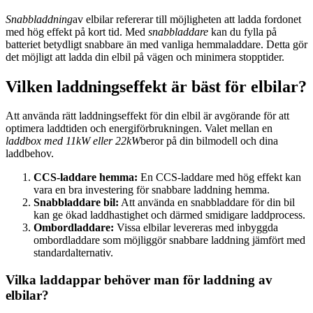
Snabbladdning
av elbilar refererar till möjligheten att ladda fordonet
med hög effekt på kort tid. Med
snabbladdare
kan du fylla på
batteriet betydligt snabbare än med vanliga hemmaladdare. Detta gör
det möjligt att ladda din elbil på vägen och minimera stopptider.
Vilken laddningseffekt är bäst för elbilar?
Att använda rätt laddningseffekt för din elbil är avgörande för att
optimera laddtiden och energiförbrukningen. Valet mellan en
laddbox med 11kW eller 22kW
beror på din bilmodell och dina
laddbehov.
CCS-laddare hemma:
En CCS-laddare med hög effekt kan
vara en bra investering för snabbare laddning hemma.
Snabbladdare bil:
Att använda en snabbladdare för din bil
kan ge ökad laddhastighet och därmed smidigare laddprocess.
Ombordladdare:
Vissa elbilar levereras med inbyggda
ombordladdare som möjliggör snabbare laddning jämfört med
standardalternativ.
Vilka laddappar behöver man för laddning av
elbilar?