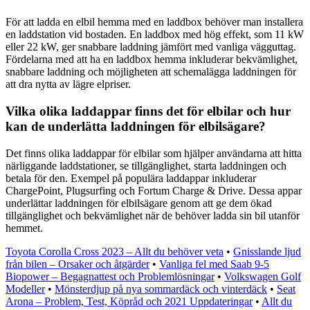
För att ladda en elbil hemma med en laddbox behöver man installera
en laddstation vid bostaden. En laddbox med hög effekt, som 11 kW
eller 22 kW, ger snabbare laddning jämfört med vanliga vägguttag.
Fördelarna med att ha en laddbox hemma inkluderar bekvämlighet,
snabbare laddning och möjligheten att schemalägga laddningen för
att dra nytta av lägre elpriser.
Vilka olika laddappar finns det för elbilar och hur
kan de underlätta laddningen för elbilsägare?
Det finns olika laddappar för elbilar som hjälper användarna att hitta
närliggande laddstationer, se tillgänglighet, starta laddningen och
betala för den. Exempel på populära laddappar inkluderar
ChargePoint, Plugsurfing och Fortum Charge & Drive. Dessa appar
underlättar laddningen för elbilsägare genom att ge dem ökad
tillgänglighet och bekvämlighet när de behöver ladda sin bil utanför
hemmet.
Toyota Corolla Cross 2023 – Allt du behöver veta
•
Gnisslande ljud
från bilen – Orsaker och åtgärder
•
Vanliga fel med Saab 9-5
Biopower – Begagnattest och Problemlösningar
•
Volkswagen Golf
Modeller
•
Mönsterdjup på nya sommardäck och vinterdäck
•
Seat
Arona – Problem, Test, Köpråd och 2021 Uppdateringar
•
Allt du