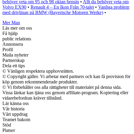
behöver veta om 95 och 98 oktan bensin
•
Allt du behöver veta om
Volvo EX90
•
Renault 4 – En Ikon Från 70-talet
•
Vanliga problem
med drivlinan på BMW (Bayerische Motoren Werke)
•
Mer Man
Läs mer om oss
Få hjälp
public relations
Annonsera
Profil
Maila nyheter
Partnerskap
Dela ett tips
© Vänligen respektera upphovsrätten.
© Copyright gäller. Vi arbetar med partners och kan få provision för
köp genom rekommenderade produkter.
© Vi förbehåller oss alla rättigheter till materialet på denna sida.
Vissa länkar kan tjäna oss genom affiliate-program. Kopiering eller
vidarebefordran kräver tillstånd.
Lär känna oss
Vår historia
Vårt uppdrag
Teamet bakom
Stöd
Platser