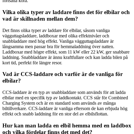
fortsätta köra.
Vilka olika typer av laddare finns det för elbilar och
vad är skillnaden mellan dem?
Det finns olika typer av laddare för elbilar, såsom vanliga
vägguttagsladdare, laddboxar med olika effektnivåer och
snabbladdare med hög effekt. Vanliga vägguttagsladdare är
långsamma men passar bra för hemmaladdning över natten.
Laddboxar med högre effekt, som 11 kW eller 22 kW, ger snabbare
laddning. Snabbladdare är ännu kraftfullare och kan ladda bilen på
kort tid, perfekt för längre resor.
Vad är CCS-laddare och varför är de vanliga för
elbilar?
CCS-laddare är en typ av snabbladdare som används för att ladda
elbilar med en specifik typ av laddkontakt. CCS står för Combined
Charging System och är en standard som används av många
biltillverkare. CCS-laddare är vanliga eftersom de kan erbjuda hög
effekt och snabb laddning för en stor del av elbilsflottan.
Hur kan man ladda en elbil hemma med en laddbox
och vilka fördelar finns det med det?