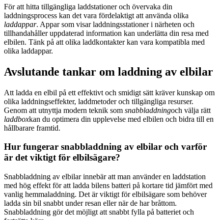
För att hitta tillgängliga laddstationer och övervaka din
laddningsprocess kan det vara fördelaktigt att använda olika
laddappar
. Appar som visar laddningsstationer i närheten och
tillhandahåller uppdaterad information kan underlätta din resa med
elbilen. Tänk på att olika laddkontakter kan vara kompatibla med
olika laddappar.
Avslutande tankar om laddning av elbilar
Att ladda en elbil på ett effektivt och smidigt sätt kräver kunskap om
olika laddningseffekter, laddmetoder och tillgängliga resurser.
Genom att utnyttja modern teknik som
snabbladdning
och välja rätt
laddbox
kan du optimera din upplevelse med elbilen och bidra till en
hållbarare framtid.
Hur fungerar snabbladdning av elbilar och varför
är det viktigt för elbilsägare?
Snabbladdning av elbilar innebär att man använder en laddstation
med hög effekt för att ladda bilens batteri på kortare tid jämfört med
vanlig hemmaladdning. Det är viktigt för elbilsägare som behöver
ladda sin bil snabbt under resan eller när de har bråttom.
Snabbladdning gör det möjligt att snabbt fylla på batteriet och