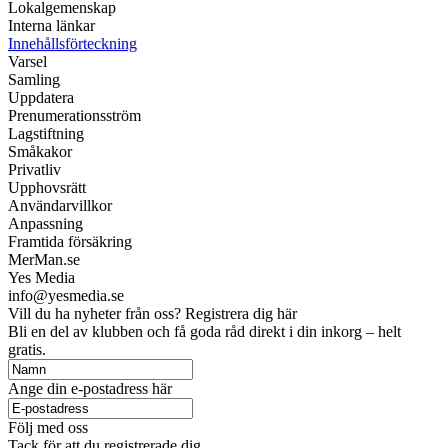
Lokalgemenskap
Interna länkar
Innehållsförteckning
Varsel
Samling
Uppdatera
Prenumerationsström
Lagstiftning
Småkakor
Privatliv
Upphovsrätt
Användarvillkor
Anpassning
Framtida försäkring
MerMan.se
Yes Media
info@yesmedia.se
Vill du ha nyheter från oss? Registrera dig här
Bli en del av klubben och få goda råd direkt i din inkorg – helt
gratis.
Ange din e-postadress här
Följ med oss
Tack för att du registrerade dig