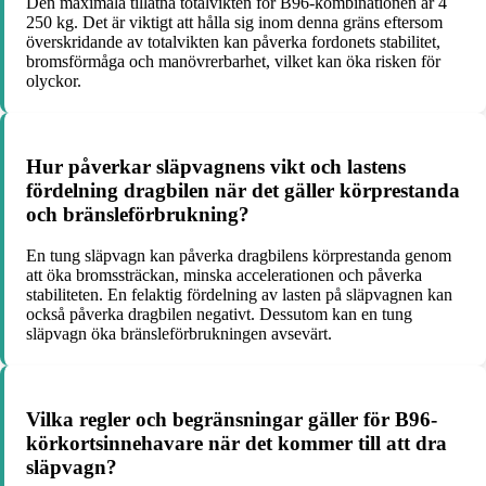
Den maximala tillåtna totalvikten för B96-kombinationen är 4
250 kg. Det är viktigt att hålla sig inom denna gräns eftersom
överskridande av totalvikten kan påverka fordonets stabilitet,
bromsförmåga och manövrerbarhet, vilket kan öka risken för
olyckor.
Hur påverkar släpvagnens vikt och lastens
fördelning dragbilen när det gäller körprestanda
och bränsleförbrukning?
En tung släpvagn kan påverka dragbilens körprestanda genom
att öka bromssträckan, minska accelerationen och påverka
stabiliteten. En felaktig fördelning av lasten på släpvagnen kan
också påverka dragbilen negativt. Dessutom kan en tung
släpvagn öka bränsleförbrukningen avsevärt.
Vilka regler och begränsningar gäller för B96-
körkortsinnehavare när det kommer till att dra
släpvagn?