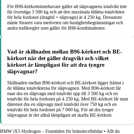
För B96-körkortsinnehavare gäller att släpvagnens totalvikt inte
får överstiga 3 500 kg och att den maximala tillåtna totalvikten
för hela fordonet (dragbil + släpvagn) är 4 250 kg. Dessutom
måste föraren vara medveten om hastighetsbegränsningar och
andra trafikregler som gäller för B96-kombinationer.
Vad är skillnaden mellan B96-körkort och BE-
körkort när det gäller dragvikt och vilket
körkort är lämpligast för att dra tyngre
släpvagnar?
Skillnaden mellan B96-körkort och BE-körkort ligger främst i
de tillåtna totalvikterna för släpvagnen. Med B96-körkort får
man dra en släpvagn med totalvikt upp till 3 500 kg och en
totalvikt för hela fordonet på 4 250 kg. Med BE-körkort får man
däremot dra en släpvagn med totalvikt över 750 kg och en
totalvikt för hela fordonet på 7 000 kg. För att dra tyngre
släpvagnar är det alltså lämpligast att skaffa BE-körkort.
BMW iX5 Hydrogen – Framtiden för bränslecellsbilar
•
Allt du