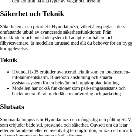
och kontroll på alla typer av vägar och terräng.
Säkerhet och Teknik
Säkerheten är en prioritet i Hyundai ix35, vilket återspeglas i dess
omfattande utbud av avancerade säkerhetsfunktioner. Från
krockkuddar och antisladdsystem till adaptiv farthållare och
filbytesvarnare, är modellen utrustad med allt du behöver för en trygg
körupplevelse.
Teknik
Hyundai ix35 erbjuder avancerad teknik som en touchscreen-
infotainmentskärm, Bluetooth-anslutning och smarta
assistanssystem för en bekväm och uppkopplad körning.
Modellen har också funktioner som parkeringsassistans och
backkamera för att underlätta manövrering och parkering.
Slutsats
Sammanfattningsvis är Hyundai ix35 en mångsidig och pålitlig SUV
som erbjuder både stil, prestanda och säkerhet. Oavsett om du letar
efter en familjebil eller en äventyrlig terrängfordon, är ix35 ett utmärkt
val som kommer att leverera på alla fronter.