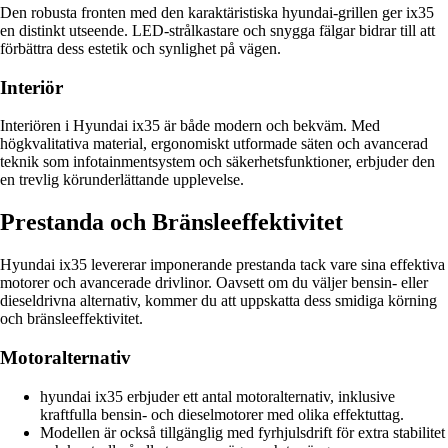
Den robusta fronten med den karaktäristiska hyundai-grillen ger ix35
en distinkt utseende. LED-strålkastare och snygga fälgar bidrar till att
förbättra dess estetik och synlighet på vägen.
Interiör
Interiören i Hyundai ix35 är både modern och bekväm. Med
högkvalitativa material, ergonomiskt utformade säten och avancerad
teknik som infotainmentsystem och säkerhetsfunktioner, erbjuder den
en trevlig körunderlättande upplevelse.
Prestanda och Bränsleeffektivitet
Hyundai ix35 levererar imponerande prestanda tack vare sina effektiva
motorer och avancerade drivlinor. Oavsett om du väljer bensin- eller
dieseldrivna alternativ, kommer du att uppskatta dess smidiga körning
och bränsleeffektivitet.
Motoralternativ
hyundai ix35 erbjuder ett antal motoralternativ, inklusive
kraftfulla bensin- och dieselmotorer med olika effektuttag.
Modellen är också tillgänglig med fyrhjulsdrift för extra stabilitet