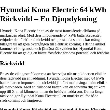
Hyundai Kona Electric 64 kWh
Räckvidd – En Djupdykning
Hyundai Kona Electric är en av de mest framstående elbilarna på
marknaden idag. Med dess imponerande 64 kWh batterikapacitet
erbjuder den förbättrad räckvidd och prestanda som lockar många
bilägare till att göra övergången till elektrisk körning. I denna artikel
kommer vi att granska och jämföra räckvidden hos Hyundai Kona
Electric för att ge dig en bättre förståelse för dess potential och fördelar.
Räckvidd
En av de viktigaste faktorerna att överväga när man köper en elbil är
dess räckvidd på en laddning. Hyundai Kona Electric med 64 kWh
batteri har en imponerande räckvidd jämfört med många andra elbilar
på marknaden. Med en fulladdad batteri kan du förvänta dig att köra
upp till X antal kilometer innan du behöver ladda om. Denna långa
räckvidd gör Hyundai Kona Electric till ett utmärkt val för både
stadskörning och långresor.
Hyundai Kona Räckvidd vs. Hyundai Kona Electric