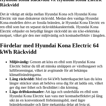
Räckvidd
Det är viktigt att skilja mellan Hyundai Kona och Hyundai Kona
Electric när man diskuterar räckvidd. Medan den vanliga Hyundai
Kona-modellen drivs av fossila bränslen, är Hyundai Kona Electric en
ren elbil som har en separat räckviddskarakteristik. Hyundai Kona
Electric erbjuder en betydligt längre räckvidd än sin icke-elektriska
motpart, vilket gör den mer miljövänlig och kostnadseffektiv i längden.
Fördelar med Hyundai Kona Electric 64
kWh Räckvidd
Miljövänlig:
Genom att köra en elbil som Hyundai Kona
Electric bidrar du till att minska utsläppen av växthusgaser och
luftföroreningar, vilket är avgörande för att bekämpa
klimatförändringarna.
Lång räckvidd:
Med en 64 kWh batterikapacitet kan du köra
längre sträckor utan att behöva oroa dig för att ladda om, vilket
ger dig mer frihet och flexibilitet i din körning.
Låga driftskostnader:
Att äga och underhålla en elbil som
Hyundai Kona Electric kan vara mer kostnadseffektivt på lång
sikt än en konventionell förbränningsbil, med lägre
bränslekostnader och färre mekaniska delar att byta ut.