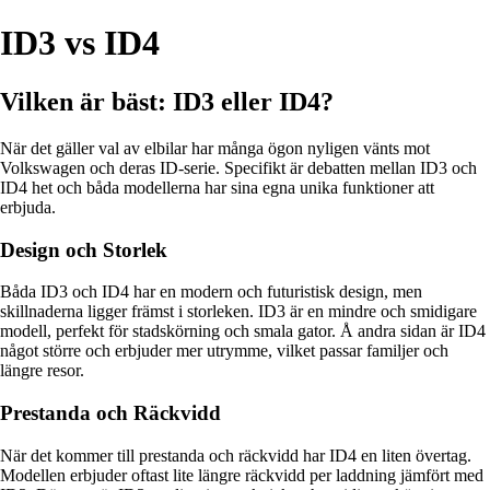
ID3 vs ID4
Vilken är bäst: ID3 eller ID4?
När det gäller val av elbilar har många ögon nyligen vänts mot
Volkswagen och deras ID-serie. Specifikt är debatten mellan ID3 och
ID4 het och båda modellerna har sina egna unika funktioner att
erbjuda.
Design och Storlek
Båda ID3 och ID4 har en modern och futuristisk design, men
skillnaderna ligger främst i storleken. ID3 är en mindre och smidigare
modell, perfekt för stadskörning och smala gator. Å andra sidan är ID4
något större och erbjuder mer utrymme, vilket passar familjer och
längre resor.
Prestanda och Räckvidd
När det kommer till prestanda och räckvidd har ID4 en liten övertag.
Modellen erbjuder oftast lite längre räckvidd per laddning jämfört med