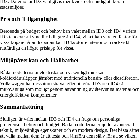
ID3. Däremot är ID3 vanligtvis mer kvick och smidig att köra i
stadsmiljöer.
Pris och Tillgänglighet
Beroende på budget och behov kan valet mellan ID3 och ID4 variera.
ID3 tenderar att vara lite billigare än ID4, vilket kan vara en faktor för
vissa köpare. Å andra sidan kan ID4:s större interiör och räckvidd
rättfärdiga en högre prislapp för vissa.
Miljöpåverkan och Hållbarhet
Båda modellerna är elektriska och väsentligt minskar
koldioxidutsläppen jämfört med traditionella bensin- eller dieselfordon.
Volkswagen har dessutom strävat efter att göra ID3 och ID4 så
miljövänliga som möjligt genom användning av återvunna material och
energieffektiva komponenter.
Sammanfattning
Slutligen är valet mellan ID3 och ID4 en fråga om personliga
preferenser, behov och budget. Båda modellerna erbjuder avancerad
teknik, miljövänliga egenskaper och en modern design. Det bästa sättet
att välja mellan dem är att testa och jämföra dem själv för att se vilken