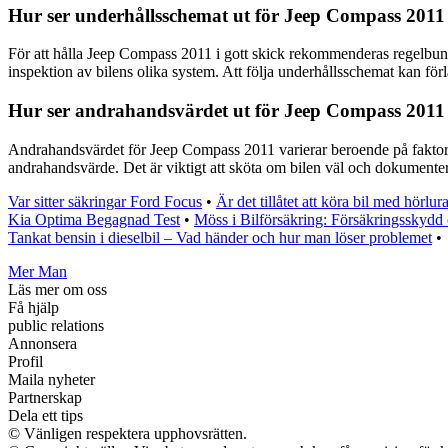
Hur ser underhållsschemat ut för Jeep Compass 201
För att hålla Jeep Compass 2011 i gott skick rekommenderas regelbundn
inspektion av bilens olika system. Att följa underhållsschemat kan fö
Hur ser andrahandsvärdet ut för Jeep Compass 2011 
Andrahandsvärdet för Jeep Compass 2011 varierar beroende på faktorer s
andrahandsvärde. Det är viktigt att sköta om bilen väl och dokumentera
Var sitter säkringar Ford Focus
•
Är det tillåtet att köra bil med hörlur
Kia Optima Begagnad Test
•
Möss i Bilförsäkring: Försäkringsskydd
Tankat bensin i dieselbil – Vad händer och hur man löser problemet
•
Mer Man
Läs mer om oss
Få hjälp
public relations
Annonsera
Profil
Maila nyheter
Partnerskap
Dela ett tips
© Vänligen respektera upphovsrätten.