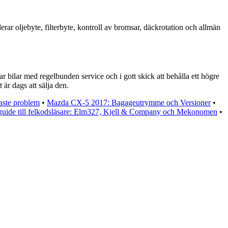
ar oljebyte, filterbyte, kontroll av bromsar, däckrotation och allmän
 bilar med regelbunden service och i gott skick att behålla ett högre
är dags att sälja den.
aste problem
•
Mazda CX-5 2017: Bagageutrymme och Versioner
•
guide till felkodsläsare: Elm327, Kjell & Company och Mekonomen
•