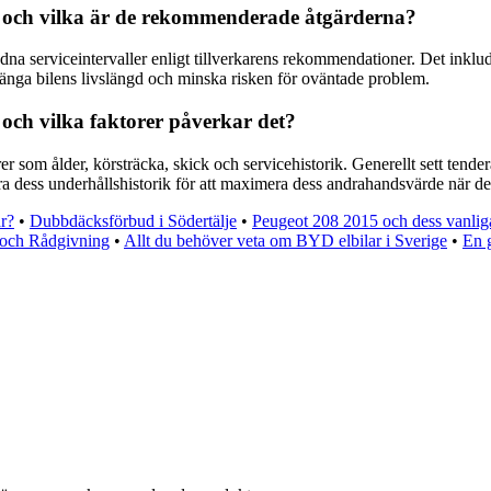
1 och vilka är de rekommenderade åtgärderna?
a serviceintervaller enligt tillverkarens rekommendationer. Det inkluder
rlänga bilens livslängd och minska risken för oväntade problem.
och vilka faktorer påverkar det?
om ålder, körsträcka, skick och servicehistorik. Generellt sett tenderar
 dess underhållshistorik för att maximera dess andrahandsvärde när det 
ar?
•
Dubbdäcksförbud i Södertälje
•
Peugeot 208 2015 och dess vanlig
 och Rådgivning
•
Allt du behöver veta om BYD elbilar i Sverige
•
En 