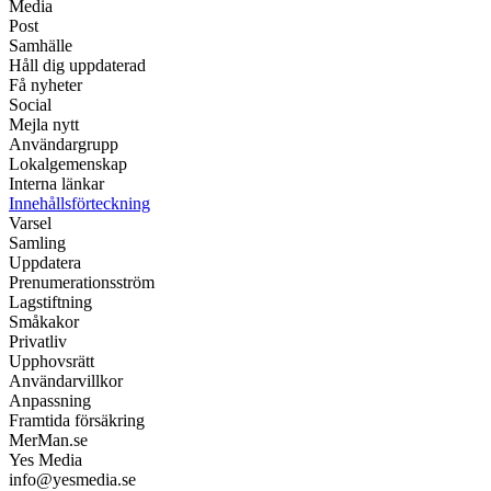
Media
Post
Samhälle
Håll dig uppdaterad
Få nyheter
Social
Mejla nytt
Användargrupp
Lokalgemenskap
Interna länkar
Innehållsförteckning
Varsel
Samling
Uppdatera
Prenumerationsström
Lagstiftning
Småkakor
Privatliv
Upphovsrätt
Användarvillkor
Anpassning
Framtida försäkring
MerMan.se
Yes Media
info@yesmedia.se