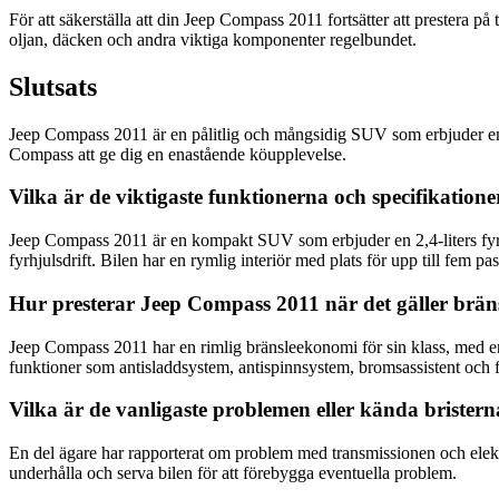
För att säkerställa att din Jeep Compass 2011 fortsätter att prestera
oljan, däcken och andra viktiga komponenter regelbundet.
Slutsats
Jeep Compass 2011 är en pålitlig och mångsidig SUV som erbjuder en 
Compass att ge dig en enastående köupplevelse.
Vilka är de viktigaste funktionerna och specifikatio
Jeep Compass 2011 är en kompakt SUV som erbjuder en 2,4-liters fyrc
fyrhjulsdrift. Bilen har en rymlig interiör med plats för upp till fem
Hur presterar Jeep Compass 2011 när det gäller brä
Jeep Compass 2011 har en rimlig bränsleekonomi för sin klass, med en
funktioner som antisladdsystem, antispinnsystem, bromsassistent och f
Vilka är de vanligaste problemen eller kända briste
En del ägare har rapporterat om problem med transmissionen och elekt
underhålla och serva bilen för att förebygga eventuella problem.