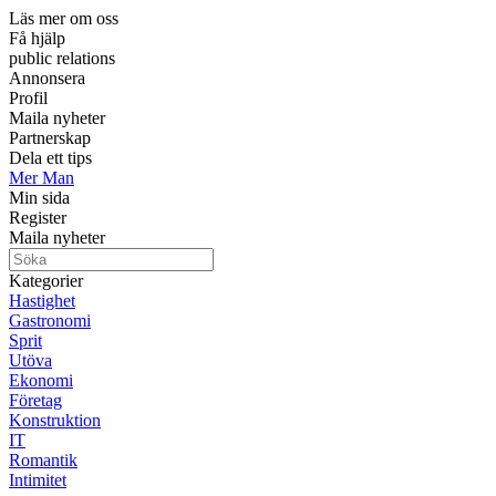
Läs mer om oss
Få hjälp
public relations
Annonsera
Profil
Maila nyheter
Partnerskap
Dela ett tips
Mer Man
Min sida
Register
Maila nyheter
Kategorier
Hastighet
Gastronomi
Sprit
Utöva
Ekonomi
Företag
Konstruktion
IT
Romantik
Intimitet