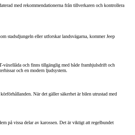
ppdaterad med rekommendationerna från tillverkaren och kontrollera
nom stadsdjungeln eller utforskar landsvägarna, kommer Jeep
växellåda och finns tillgänglig med både framhjulsdrift och
sterhissar och en modern ljudsystem.
örförhållanden. När det gäller säkerhet är bilen utrustad med
.
m på vissa delar av karossen. Det är viktigt att regelbundet