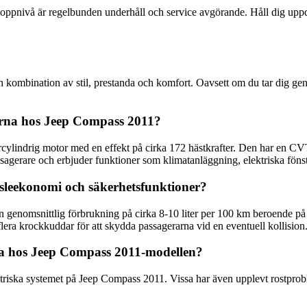
 på toppnivå är regelbunden underhåll och service avgörande. Håll dig u
kombination av stil, prestanda och komfort. Oavsett om du tar dig ge
nerna hos Jeep Compass 2011?
ylindrig motor med en effekt på cirka 172 hästkrafter. Den har en CVT-
 passagerare och erbjuder funktioner som klimatanläggning, elektriska fön
nsleekonomi och säkerhetsfunktioner?
 genomsnittlig förbrukning på cirka 8-10 liter per 100 km beroende på k
lera krockkuddar för att skydda passagerarna vid en eventuell kollision
rna hos Jeep Compass 2011-modellen?
riska systemet på Jeep Compass 2011. Vissa har även upplevt rostproble