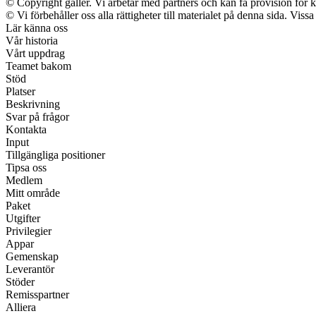
© Copyright gäller. Vi arbetar med partners och kan få provision f
© Vi förbehåller oss alla rättigheter till materialet på denna sida. Vis
Lär känna oss
Vår historia
Vårt uppdrag
Teamet bakom
Stöd
Platser
Beskrivning
Svar på frågor
Kontakta
Input
Tillgängliga positioner
Tipsa oss
Medlem
Mitt område
Paket
Utgifter
Privilegier
Appar
Gemenskap
Leverantör
Stöder
Remisspartner
Alliera