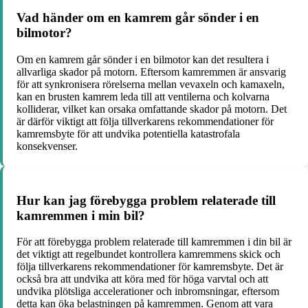
Vad händer om en kamrem går sönder i en
bilmotor?
Om en kamrem går sönder i en bilmotor kan det resultera i
allvarliga skador på motorn. Eftersom kamremmen är ansvarig
för att synkronisera rörelserna mellan vevaxeln och kamaxeln,
kan en brusten kamrem leda till att ventilerna och kolvarna
kolliderar, vilket kan orsaka omfattande skador på motorn. Det
är därför viktigt att följa tillverkarens rekommendationer för
kamremsbyte för att undvika potentiella katastrofala
konsekvenser.
Hur kan jag förebygga problem relaterade till
kamremmen i min bil?
För att förebygga problem relaterade till kamremmen i din bil är
det viktigt att regelbundet kontrollera kamremmens skick och
följa tillverkarens rekommendationer för kamremsbyte. Det är
också bra att undvika att köra med för höga varvtal och att
undvika plötsliga accelerationer och inbromsningar, eftersom
detta kan öka belastningen på kamremmen. Genom att vara