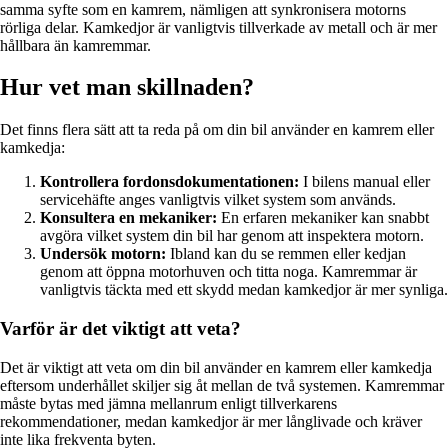
samma syfte som en kamrem, nämligen att synkronisera motorns
rörliga delar. Kamkedjor är vanligtvis tillverkade av metall och är mer
hållbara än kamremmar.
Hur vet man skillnaden?
Det finns flera sätt att ta reda på om din bil använder en kamrem eller
kamkedja:
Kontrollera fordonsdokumentationen:
I bilens manual eller
servicehäfte anges vanligtvis vilket system som används.
Konsultera en mekaniker:
En erfaren mekaniker kan snabbt
avgöra vilket system din bil har genom att inspektera motorn.
Undersök motorn:
Ibland kan du se remmen eller kedjan
genom att öppna motorhuven och titta noga. Kamremmar är
vanligtvis täckta med ett skydd medan kamkedjor är mer synliga.
Varför är det viktigt att veta?
Det är viktigt att veta om din bil använder en kamrem eller kamkedja
eftersom underhållet skiljer sig åt mellan de två systemen. Kamremmar
måste bytas med jämna mellanrum enligt tillverkarens
rekommendationer, medan kamkedjor är mer långlivade och kräver
inte lika frekventa byten.