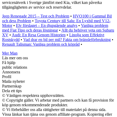
servicenätverk i Sverige jämfört med Kia, vilket kan påverka
tillgängligheten av service och reservdelar.
Jeep Renegade 2015 – Test och Problem
•
HVO100 i Gammal Bil
och dess Problem
•
Toyota Century till Salu: En Lyxbil med V12-
Motor
•
Elv förslaget – En djupgående analys
•
Vanliga problem
med Fiat Tipo och deras lösningar
•
Allt du behöver veta om Subaru
XV
•
Audi: En Resa Genom Historien
•
Linolja som Effektivt
Rostskydd
•
Vad drar en bil per mil? Fakta om bränsleförbrukning
•
Renault Talisman: Vanliga problem och köpråd
•
Mer Man
Läs mer om oss
Få hjälp
public relations
Annonsera
Profil
Maila nyheter
Partnerskap
Dela ett tips
© Vänligen respektera upphovsrätten.
© Copyright gäller. Vi arbetar med partners och kan få provision för
köp genom rekommenderade produkter.
© Vi förbehåller oss alla rättigheter till materialet på denna sida.
Vissa länkar kan tjäna oss genom affiliate-program. Kopiering eller