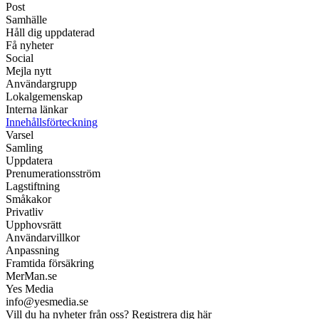
Post
Samhälle
Håll dig uppdaterad
Få nyheter
Social
Mejla nytt
Användargrupp
Lokalgemenskap
Interna länkar
Innehållsförteckning
Varsel
Samling
Uppdatera
Prenumerationsström
Lagstiftning
Småkakor
Privatliv
Upphovsrätt
Användarvillkor
Anpassning
Framtida försäkring
MerMan.se
Yes Media
info@yesmedia.se
Vill du ha nyheter från oss? Registrera dig här