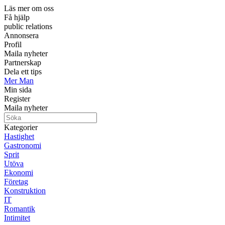
Läs mer om oss
Få hjälp
public relations
Annonsera
Profil
Maila nyheter
Partnerskap
Dela ett tips
Mer Man
Min sida
Register
Maila nyheter
Kategorier
Hastighet
Gastronomi
Sprit
Utöva
Ekonomi
Företag
Konstruktion
IT
Romantik
Intimitet