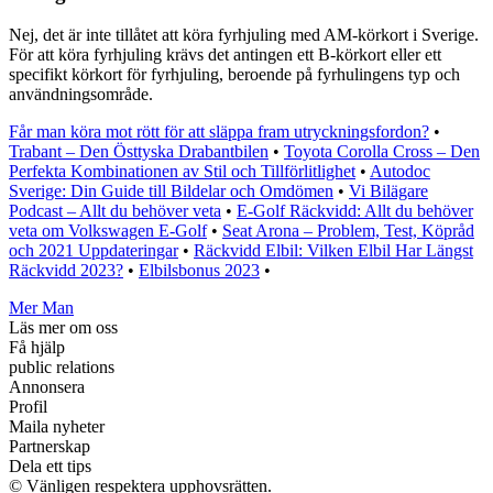
Nej, det är inte tillåtet att köra fyrhjuling med AM-körkort i Sverige.
För att köra fyrhjuling krävs det antingen ett B-körkort eller ett
specifikt körkort för fyrhjuling, beroende på fyrhulingens typ och
användningsområde.
Får man köra mot rött för att släppa fram utryckningsfordon?
•
Trabant – Den Östtyska Drabantbilen
•
Toyota Corolla Cross – Den
Perfekta Kombinationen av Stil och Tillförlitlighet
•
Autodoc
Sverige: Din Guide till Bildelar och Omdömen
•
Vi Bilägare
Podcast – Allt du behöver veta
•
E-Golf Räckvidd: Allt du behöver
veta om Volkswagen E-Golf
•
Seat Arona – Problem, Test, Köpråd
och 2021 Uppdateringar
•
Räckvidd Elbil: Vilken Elbil Har Längst
Räckvidd 2023?
•
Elbilsbonus 2023
•
Mer Man
Läs mer om oss
Få hjälp
public relations
Annonsera
Profil
Maila nyheter
Partnerskap
Dela ett tips
© Vänligen respektera upphovsrätten.