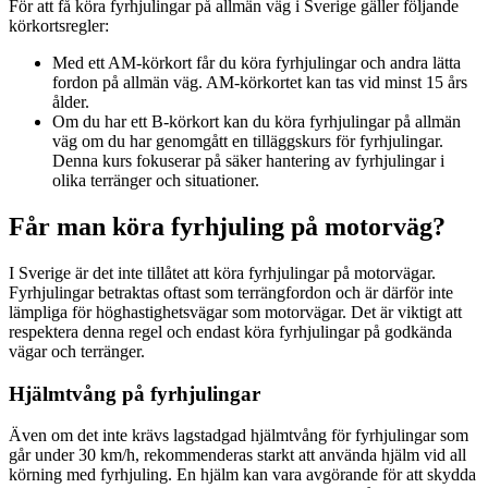
För att få köra fyrhjulingar på allmän väg i Sverige gäller följande
körkortsregler:
Med ett AM-körkort får du köra fyrhjulingar och andra lätta
fordon på allmän väg. AM-körkortet kan tas vid minst 15 års
ålder.
Om du har ett B-körkort kan du köra fyrhjulingar på allmän
väg om du har genomgått en tilläggskurs för fyrhjulingar.
Denna kurs fokuserar på säker hantering av fyrhjulingar i
olika terränger och situationer.
Får man köra fyrhjuling på motorväg?
I Sverige är det inte tillåtet att köra fyrhjulingar på motorvägar.
Fyrhjulingar betraktas oftast som terrängfordon och är därför inte
lämpliga för höghastighetsvägar som motorvägar. Det är viktigt att
respektera denna regel och endast köra fyrhjulingar på godkända
vägar och terränger.
Hjälmtvång på fyrhjulingar
Även om det inte krävs lagstadgad hjälmtvång för fyrhjulingar som
går under 30 km/h, rekommenderas starkt att använda hjälm vid all
körning med fyrhjuling. En hjälm kan vara avgörande för att skydda