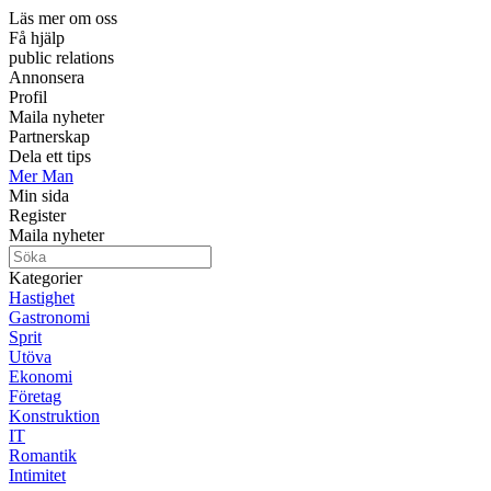
Läs mer om oss
Få hjälp
public relations
Annonsera
Profil
Maila nyheter
Partnerskap
Dela ett tips
Mer Man
Min sida
Register
Maila nyheter
Kategorier
Hastighet
Gastronomi
Sprit
Utöva
Ekonomi
Företag
Konstruktion
IT
Romantik
Intimitet