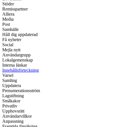
Stöder
Remisspartner
Alliera
Media
Post
Samhälle
Håll dig uppdaterad
Få nyheter
Social
Mejla nytt
Användargrupp
Lokalgemenskap
Interna länkar
Innehållsförteckning
Varsel
Samling
Uppdatera
Prenumerationsström
Lagstiftning
Småkakor
Privatliv
Upphovsrätt
Användarvillkor
Anpassning
Framtida försäkring