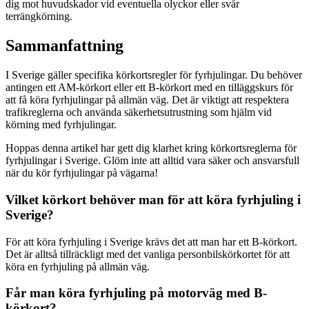
dig mot huvudskador vid eventuella olyckor eller svår
terrängkörning.
Sammanfattning
I Sverige gäller specifika körkortsregler för fyrhjulingar. Du behöver
antingen ett AM-körkort eller ett B-körkort med en tilläggskurs för
att få köra fyrhjulingar på allmän väg. Det är viktigt att respektera
trafikreglerna och använda säkerhetsutrustning som hjälm vid
körning med fyrhjulingar.
Hoppas denna artikel har gett dig klarhet kring körkortsreglerna för
fyrhjulingar i Sverige. Glöm inte att alltid vara säker och ansvarsfull
när du kör fyrhjulingar på vägarna!
Vilket körkort behöver man för att köra fyrhjuling i
Sverige?
För att köra fyrhjuling i Sverige krävs det att man har ett B-körkort.
Det är alltså tillräckligt med det vanliga personbilskörkortet för att
köra en fyrhjuling på allmän väg.
Får man köra fyrhjuling på motorväg med B-
körkort?