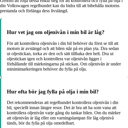
Genom att följa dessa enkla steg för att kontrollera och fylla på olja i
din Volkswagen regelbundet kan du bidra till att bibehålla motorns
prestanda och förlänga dess livslängd.
Hur vet jag om oljenivån i min bil är låg?
För att kontrollera oljenivån i din bil behöver du först se till att
motorn är avstängd och att bilen står på en plan yta. Dra sedan
ut oljestickan, torka av den och sätt tillbaka den helt. Dra ut
oljestickan igen och kontrollera var oljenivån ligger i
förhållande till märkningarna på stickan. Om oljenivån är under
minimimarkeringen behöver du fylla på olja.
Hur ofta bör jag fylla på olja i min bil?
Det rekommenderas att regelbundet kontrollera oljenivån i din
bil, speciellt innan längre resor. Det är bra att ha som vana att
kontrollera oljenivån varje gång du tankar bilen. Om du märker
att oljenivån är låg eller om varningslampan för låg oljenivå
tänds, bör du fylla på olja omedelbart.