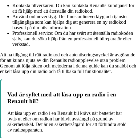
Kontakta tillverkaren: Du kan kontakta Renaults kundtjänst för
att få hjälp med att återställa din radiokod.
Använd onlineverktyg: Det finns onlineverktyg och tjänster
tillgängliga som kan hjälpa dig att generera en ny radiokod
baserat på din bils information.
Professionell service: Om du har svårt att återställa radiokoden
själv, kan du söka hjälp från en professionell bilreparatör eller
verkstad.
Att ha tillgång till rätt radiokod och autentiseringsnyckel är avgörande
för att kunna njuta av din Renaults radioupplevelse utan problem.
Genom att följa råden och metoderna i denna guide kan du snabbt och
enkelt låsa upp din radio och få tillbaka full funktionalitet.
Vad är syftet med att låsa upp en radio i en
Renault-bil?
Att låsa upp en radio i en Renault-bil krävs när batteriet har
bytts ut eller om radion har blivit avstängd på grund av
säkerhetsskäl. Det är en säkerhetsåtgärd för att förhindra stöld
av radioapparaten.