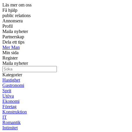
Läs mer om oss
Få hjälp
public relations
Annonsera
Profil
Maila nyheter
Partnerskap
Dela ett tips
Mer Man
Min sida
Register
Maila nyheter
Kategorier
Hastighet
Gastronomi
Sprit
Utöva
Ekonomi
Företag
Konstruktion
IT
Romantik
Intimitet