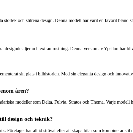
 storlek och stilrena design. Denna modell har varit en favorit bland s
 designdetaljer och extrautrustning. Denna version av Ypsilon har blivi
terat sin plats i bilhistorien. Med sin eleganta design och innovativa 
 genom åren?
endariska modeller som Delta, Fulvia, Stratos och Thema. Varje modell ha
ll design och teknik?
k. Företaget har alltid strävat efter att skapa bilar som kombinerar sti