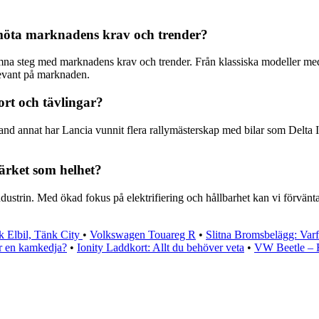
t möta marknadens krav och trender?
ämna steg med marknadens krav och trender. Från klassiska modeller med
elevant på marknaden.
ort och tävlingar?
and annat har Lancia vunnit flera rallymästerskap med bilar som Delta I
ärket som helhet?
dustrin. Med ökad fokus på elektrifiering och hållbarhet kan vi förvänta 
k Elbil, Tänk City
•
Volkswagen Touareg R
•
Slitna Bromsbelägg: Var
er en kamkedja?
•
Ionity Laddkort: Allt du behöver veta
•
VW Beetle – E