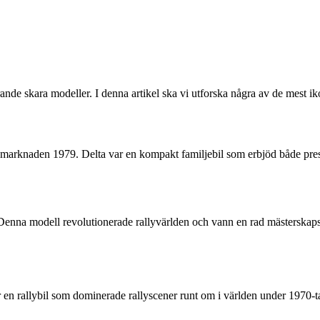
erande skara modeller. I denna artikel ska vi utforska några av de mest
 marknaden 1979. Delta var en kompakt familjebil som erbjöd både pres
enna modell revolutionerade rallyvärlden och vann en rad mästerskapstit
en rallybil som dominerade rallyscener runt om i världen under 1970-tal