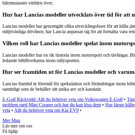
bilentusiaster världen över.
Hur har Lancias modeller utvecklats över tid för at
Lancias modeller har genomgått olika utvecklingsfaser för att hålla j
miljövänliga drivlinor, har Lancia anpassat sig för att fortsätta vara r
Vilken roll har Lancias modeller spelat inom motorsp
Lancias modeller har en rik historia inom motorsport och tävlingar. Bl
ledande biltillverkarna inom rallysporten.
Hur ser framtiden ut för Lancias modeller och varum
Lancias framtid är föremål för spekulation och förändringar inom bilin
samtidigt som de behåller sitt unika arv och karaktär.
E-Golf Räckvidd: Allt du behöver veta om Volkswagen E-Golf
•
Tän
problem med Mini Cooper och hur du kan lösa dem
•
Hur länge håll
veta
•
Allt du behöver veta om Kia EV9
•
Mer Man
Läs mer om oss
Få hjälp